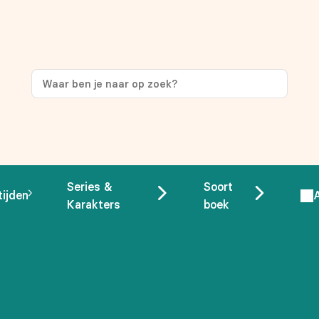
ng
op je eerste aankoop!
Series &
Soort
tijden
Karakters
boek
 overeenstemming met ons
privacybeleid.