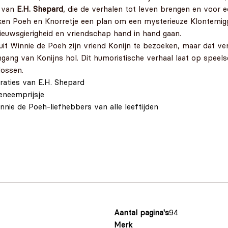
s van
E.H. Shepard
, die de verhalen tot leven brengen en voor e
n Poeh en Knorretje een plan om een mysterieuze Klontemiggel
ieuwsgierigheid en vriendschap hand in hand gaan.
it Winnie de Poeh zijn vriend Konijn te bezoeken, maar dat ve
e ingang van Konijns hol. Dit humoristische verhaal laat op spee
ossen.
traties van E.H. Shepard
eneemprijsje
nnie de Poeh-liefhebbers van alle leeftijden
Aantal pagina's
94
Merk