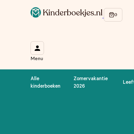
Op de hoogte blijven van onze acties?
Meld je aan voor onze nieuwsbrief en ontvang
10% korti
Wat is je voornaam?
*
Menu
Wat is je e-mailadres?
*
Alle
Zomervakantie
Leef
Aanmelden
kinderboeken
2026
We gebruiken je gegevens om contact op te nemen, in