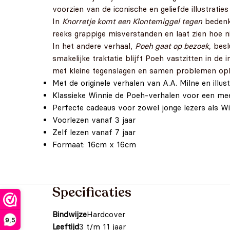
voorzien van de iconische en geliefde illustratie
In
Knorretje komt een Klontemiggel tegen
bedenke
reeks grappige misverstanden en laat zien hoe n
In het andere verhaal,
Poeh gaat op bezoek,
beslu
smakelijke traktatie blijft Poeh vastzitten in d
met kleine tegenslagen en samen problemen opl
Met de originele verhalen van A.A. Milne en illus
Klassieke Winnie de Poeh-verhalen voor een me
Perfecte cadeaus voor zowel jonge lezers als Wi
Voorlezen vanaf 3 jaar
Zelf lezen vanaf 7 jaar
Formaat: 16cm x 16cm
Specificaties
Bindwijze
Hardcover
9,5
Leeftijd
3 t/m 11 jaar