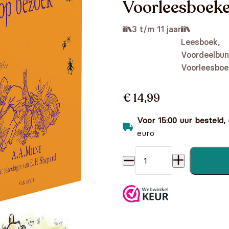
Voorleesboek
3 t/m 11 jaar
Leesboek,
Voordeelbun
Voorleesboe
€ 14,99
Voor 15:00 uur besteld,
euro
Winnie the Pooh bundel - 2