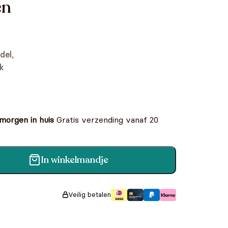
en
del,
k
 morgen in huis
Gratis verzending vanaf 20
In winkelmandje
 Voorleesboeken aantal
Veilig betalen