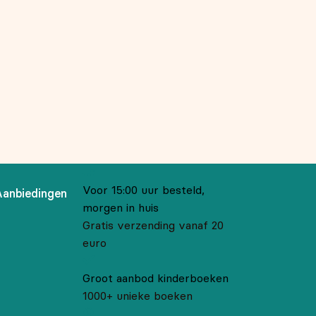
Voor 15:00 uur besteld,
Aanbiedingen
morgen in huis
Gratis verzending vanaf 20
euro
Groot aanbod kinderboeken
1000+ unieke boeken