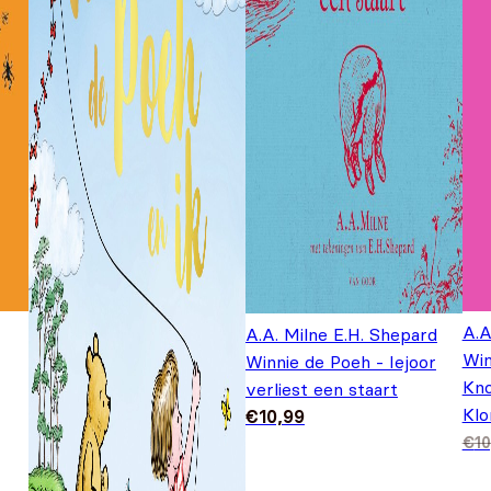
A.A
A.A. Milne E.H. Shepard
Win
Winnie de Poeh - Iejoor
Kno
verliest een staart
was: €11,99.
 €8,99.
Klo
€
10,99
€
10