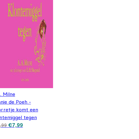
. Milne
nie de Poeh -
rretje komt een
ntemiggel tegen
Oorspronkelijke prijs was: €10,99.
Huidige prijs is: €7,99.
€
7,99
,99