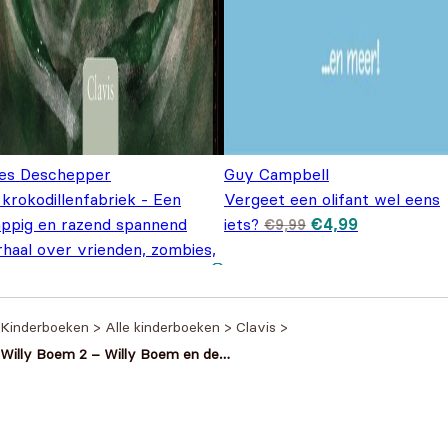
ies Deschepper
Guy Campbell
krokodillenfabriek - Een
Vergeet een olifant wel eens
Oorspronkelijke pr
Huidige prij
appig en razend spannend
iets?
€
4,99
€
9,99
was: €9,99.
is: €4,99.
rhaal over vrienden, zombies,
Oorspronkelijke
Huidige
tchup
€
12,95
€
16,95
prijs was:
prijs is:
€16,95.
€12,95.
Kinderboeken
>
Alle kinderboeken
>
Clavis
>
Willy Boem 2 – Willy Boem en de
duistere cowboy