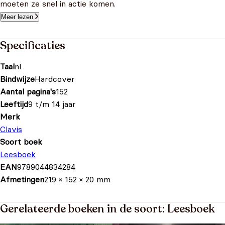
moeten ze snel in actie komen.
Meer lezen
Specificaties
Taal
nl
Bindwijze
Hardcover
Aantal pagina's
152
Leeftijd
9 t/m 14 jaar
Merk
Clavis
Soort boek
Leesboek
EAN
9789044834284
Afmetingen
219 × 152 × 20 mm
Gerelateerde boeken in de soort: Leesboek