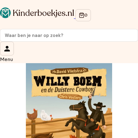
Op de hoogte blijven van onze acties?
Meld je aan voor onze nieuwsbrief en ontvang
10%
korting
op je eerste aankoop!
Wat is je voornaam?
*
Menu
Wat is je e-mailadres?
*
Aanmelden
We gebruiken je gegevens om contact op te nemen, in
overeenstemming met ons
privacybeleid.