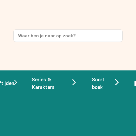
Series &
Soort
ftijden
Karakters
boek