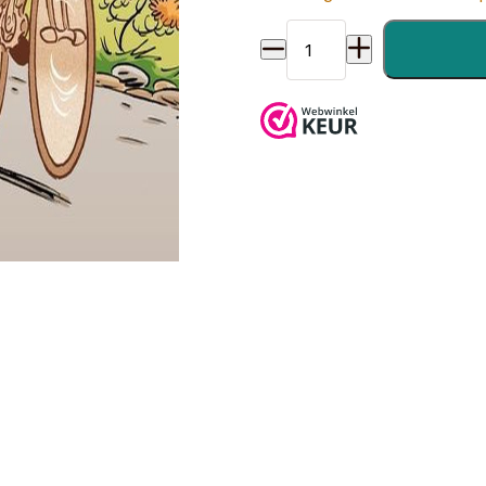
Wielergek 08. aantal