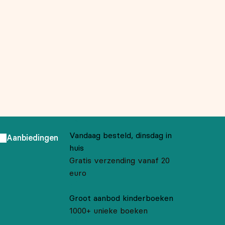
Vandaag besteld, dinsdag in
Aanbiedingen
huis
Gratis verzending vanaf 20
euro
Groot aanbod kinderboeken
1000+ unieke boeken