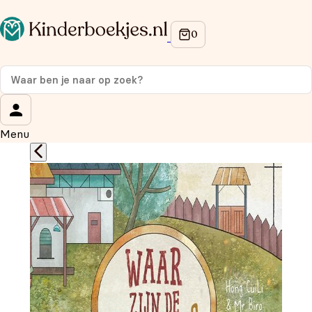
Op de hoogte blijven van onze acties?
Meld je aan voor onze nieuwsbrief en ontvang
10%
korting
op je eerste aankoop!
Wat is je voornaam?
*
Menu
Wat is je e-mailadres?
*
Aanmelden
We gebruiken je gegevens om contact op te nemen, in
overeenstemming met ons
privacybeleid.