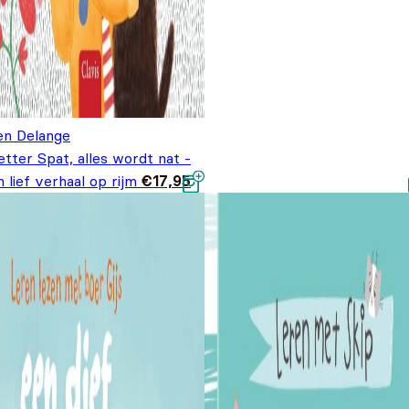
len Delange
tter Spat, alles wordt nat -
 lief verhaal op rijm
€
17,95