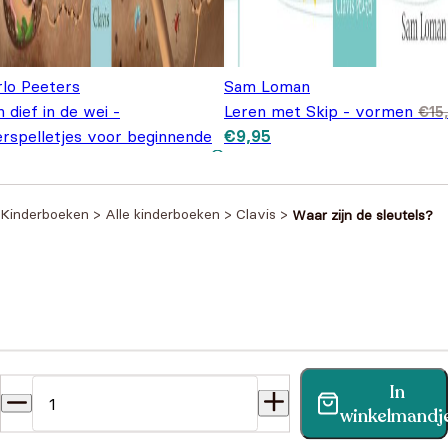
rlo Peeters
Sam Loman
 dief in de wei -
Leren met Skip - vormen
€
15
Oorspronkelijke prijs was:
Huidige prijs is: €9,95.
erspelletjes voor beginnende
€
9,95
€15,95.
ers
€
18,95
Kinderboeken
>
Alle kinderboeken
>
Clavis
>
Waar zijn de sleutels?
Heb je een vraag?
In
Vind binnen no-time antwoord op je vraag op onze
winkelmandj
klantenservice pagina.