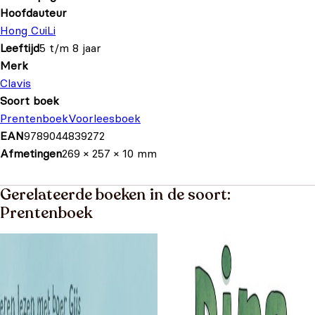
Hoofdauteur
Hong CuiLi
Leeftijd
5 t/m 8 jaar
Merk
Clavis
Soort boek
Prentenboek
Voorleesboek
EAN
9789044839272
Afmetingen
269 × 257 × 10 mm
Gerelateerde boeken in de soort:
Prentenboek