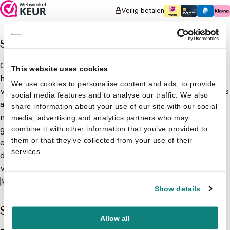
Veilig betalen
Samenvatting
Opschudding bij FC Leerklooiers! Trainer Marcel Vangool
This website uses cookies
heeft het groot lot gewonnen en wil zijn fortuin in zijn
We use cookies to personalise content and ads, to provide
voetbalclub steken. Hij trekt drie beroemde topvoetballers
social media features and to analyse our traffic. We also
aan, die zijn ploeg en de supporters een tweede adem
share information about your use of our site with our social
moeten geven: een onklopbare keeper en twee
media, advertising and analytics partners who may
goalgetters. Terwijl Marcel de kantine ombouwt tot een
combine it with other information that you’ve provided to
them or that they’ve collected from your use of their
echte spelershome, leren zijn spelers alle kneepjes van de
services.
doorgewinterde profs, zowel op het veld als bij de
vrouwelijke fans! Een onhoudbaar salvo voetbalgrappen!
Meer lezen
Show details
Specificaties
Allow all