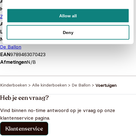
Aantal pagina's
12
Hoofdauteur
Allow all
Zoek en ontdek
Afbeelding
Nee
Leeftijd
3 t/m 5 jaar
Deny
Merk
De Ballon
EAN
9789463070423
Afmetingen
N/B
Kinderboeken
>
Alle kinderboeken
>
De Ballon
>
Voertuigen
Heb je een vraag?
Vind binnen no-time antwoord op je vraag op onze
klantenservice pagina.
Klantenservice