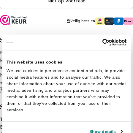
Niet op voorraad
Veilig betalen
Samenvatting
Bij elke kijkplaat van dit vrolijke voertuigenboek staat een
leuke zoekopdracht en horen drie puzzelstukjes. Aan je
This website uses cookies
kind om ze te zoeken en op de juiste plaats te leggen. Op
We use cookies to personalise content and ads, to provide
het einde vind je een leuke zoekplaat om de nieuwe
social media features and to analyse our traffic. We also
woordjes nog eens te oefenen.
share information about your use of our site with our social
media, advertising and analytics partners who may
Meer lezen
combine it with other information that you’ve provided to
them or that they’ve collected from your use of their
Specificaties
services.
Taal
nl
Bindwijze
Hardcover
Show details