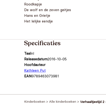
Roodkapje
De wolf en de zeven geitjes
Hans en Grietje
Het lelijke eendje
Specificaties
Taal
nl
Releasedatum
2016-10-05
Hoofdauteur
Kathleen Put
EAN
9789463073981
Kinderboeken
>
Alle kinderboeken
>
Verhaaltjestijd 2