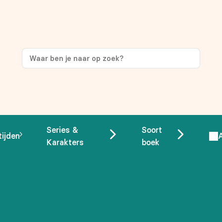
Series &
Soort
tijden
Karakters
boek