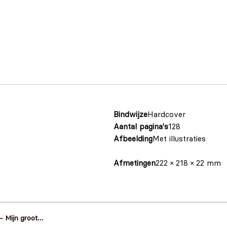
Bindwijze
Hardcover
Aantal pagina's
128
Afbeelding
Met illustraties
Afmetingen
222 × 218 × 22 mm
 – Mijn groot