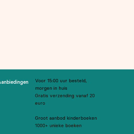
Voor 15:00 uur besteld,
Aanbiedingen
morgen in huis
Gratis verzending vanaf 20
euro
Groot aanbod kinderboeken
1000+ unieke boeken