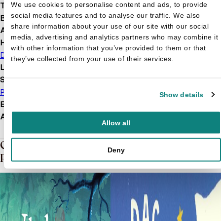
We use cookies to personalise content and ads, to provide
Taal
nl
social media features and to analyse our traffic. We also
Bindwijze
Hardcover
share information about your use of our site with our social
Aantal pagina's
40
media, advertising and analytics partners who may combine it
Hoofdauteur
with other information that you’ve provided to them or that
Deborah Marcero
they’ve collected from your use of their services.
Leeftijd
4 t/m 8 jaar
Soort boek
Prentenboek
Voorleesboek
Show details
EAN
9789048864867
Afmetingen
286 × 223 × 10 mm
Allow all
Gerelateerde boeken in de soort:
Deny
Prentenboek