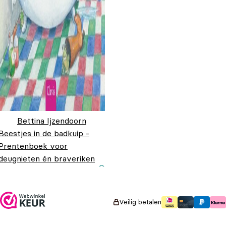
Bettina Ijzendoorn
Beestjes in de badkuip -
Prentenboek voor
deugnieten én braveriken
Oorspronkelijke prijs
Huidige prijs is:
€
21,95
€
14,95
was: €21,95.
€14,95.
Veilig betalen