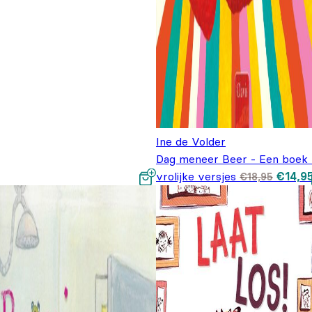
Ine de Volder
Dag meneer Beer - Een boek 
Oorspr
vrolijke versjes
€
14,9
€
18,95
prijs 
€18,95