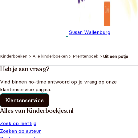
Susan Wallenburg
Eri wil een eenhoorn zijn
€
18,
Kinderboeken
>
Alle kinderboeken
>
Prentenboek
>
Uit een potje
Heb je een vraag?
Vind binnen no-time antwoord op je vraag op onze
klantenservice pagina.
Klantenservice
Alles van Kinderboekjes.nl
Zoek op leeftijd
Zoeken op auteur