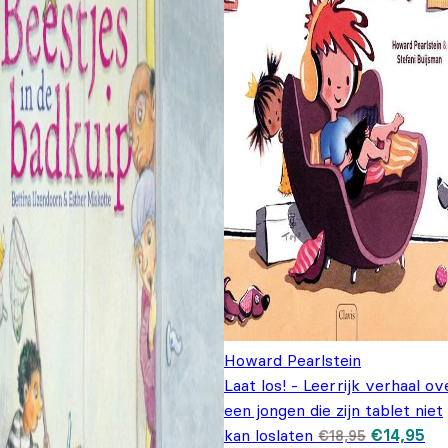
Howard Pearlstein
Laat los! - Leerrijk verhaal ov
een jongen die zijn tablet niet
Oorspronk
Hu
kan loslaten
€
14,95
€
18,95
prijs was:
pri