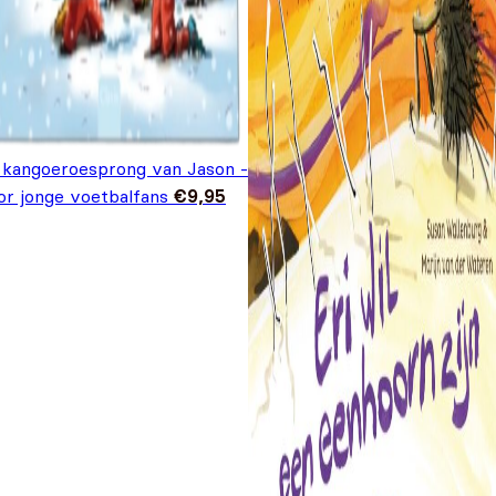
 kangoeroesprong van Jason -
or jonge voetbalfans
€
9,95