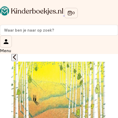
Op de hoogte blijven van onze acties?
Meld je aan voor onze nieuwsbrief en ontvang
10%
korting
op je eerste aankoop!
Wat is je voornaam?
*
Menu
Wat is je e-mailadres?
*
Aanmelden
We gebruiken je gegevens om contact op te nemen, in
overeenstemming met ons
privacybeleid.