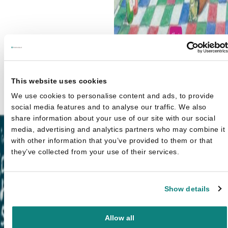
Bettina Ijzendoorn
Beestjes in de badkuip -
This website uses cookies
Prentenboek voor deugnieten
We use cookies to personalise content and ads, to provide
Oorspronke
Hui
braveriken
€
14,95
€
21,95
social media features and to analyse our traffic. We also
prijs was:
prijs
share information about your use of our site with our social
€21,95.
€14
media, advertising and analytics partners who may combine it
with other information that you’ve provided to them or that
they’ve collected from your use of their services.
Show details
Allow all