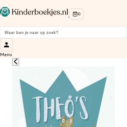
Op de hoogte blijven van onze acties?
Meld je aan voor onze nieuwsbrief en ontvang
10%
korting
op je eerste aankoop!
Wat is je voornaam?
*
Menu
Wat is je e-mailadres?
*
Aanmelden
We gebruiken je gegevens om contact op te nemen, in
overeenstemming met ons
privacybeleid.