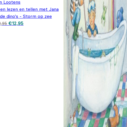
n Lootens
en lezen en tellen met Jana
de dino's - Storm op zee
Oorspronkelijke prijs
Huidige prijs is:
€
12,95
8,95
was: €18,95.
€12,95.