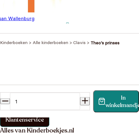
san Wallenburg
 wil een eenhoorn zijn
€
18,95
Kinderboeken
>
Alle kinderboeken
>
Clavis
>
Theo’s prinses
Heb je een vraag?
In
Vind binnen no-time antwoord op je vraag op onze
winkelmandj
klantenservice pagina.
Klantenservice
Alles van Kinderboekjes.nl