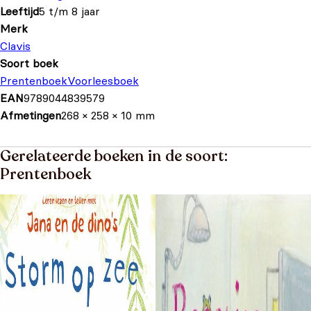
Leeftijd
5 t/m 8 jaar
Merk
Clavis
Soort boek
Prentenboek
Voorleesboek
EAN
9789044839579
Afmetingen
268 × 258 × 10 mm
Gerelateerde boeken in de soort:
Prentenboek