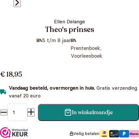
Ellen Delange
Theo's prinses
5 t/m 8 jaar
Prentenboek,
Voorleesboek
€ 18,95
Vandaag besteld, overmorgen in huis.
Gratis verzending
vanaf 20 euro
In winkelmandje
Theo's prinses aantal
Veilig betalen