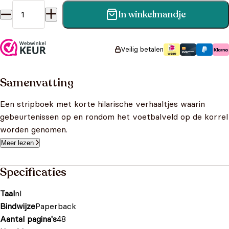
In winkelmandje
The Champions 31 aantal
Veilig betalen
Samenvatting
Een stripboek met korte hilarische verhaaltjes waarin
gebeurtenissen op en rondom het voetbalveld op de korrel
worden genomen.
Meer lezen
Specificaties
Taal
nl
Bindwijze
Paperback
Aantal pagina's
48