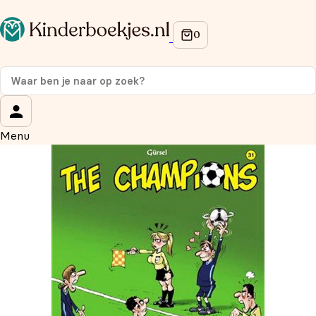
Op de hoogte blijven van onze acties?
Meld je aan voor onze nieuwsbrief en ontvang
10%
korting
op je eerste aankoop!
Wat is je voornaam?
*
Menu
Wat is je e-mailadres?
*
Aanmelden
We gebruiken je gegevens om contact op te nemen, in
overeenstemming met ons
privacybeleid.