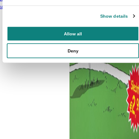
kantieboek
€
3,99
Show details
Allow all
Deny