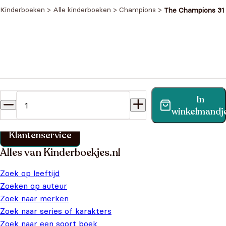
Kinderboeken
>
Alle kinderboeken
>
Champions
>
The Champions 31
Heb je een vraag?
In
Vind binnen no-time antwoord op je vraag op onze
winkelmandj
klantenservice pagina.
Klantenservice
Alles van Kinderboekjes.nl
Zoek op leeftijd
Zoeken op auteur
Zoek naar merken
Zoek naar series of karakters
Zoek naar een soort boek