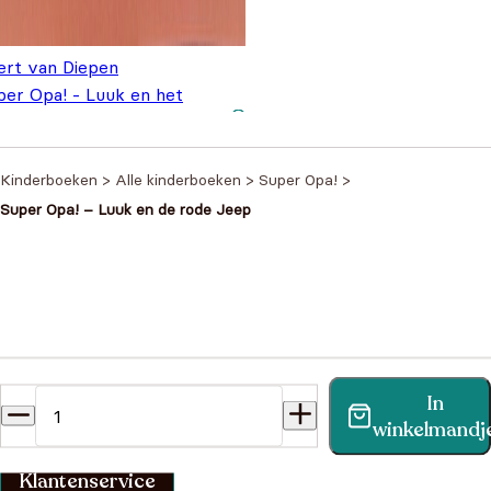
ert van Diepen
per Opa! - Luuk en het
tsnapte damhert
€
7,95
Kinderboeken
>
Alle kinderboeken
>
Super Opa!
>
Super Opa! – Luuk en de rode Jeep
Heb je een vraag?
In
Vind binnen no-time antwoord op je vraag op onze
winkelmandj
klantenservice pagina.
Klantenservice