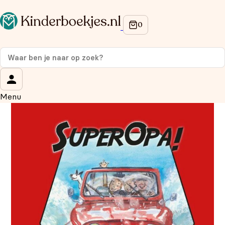
Op de hoogte blijven van onze acties?
Meld je aan voor onze nieuwsbrief en ontvang
10%
korting
op je eerste aankoop!
Wat is je voornaam?
*
Menu
Wat is je e-mailadres?
*
Aanmelden
We gebruiken je gegevens om contact op te nemen, in
overeenstemming met ons
privacybeleid.