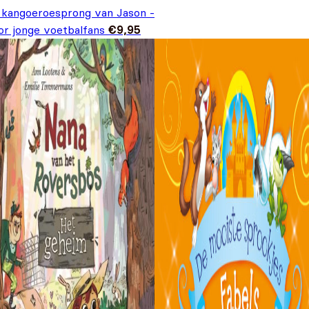
 kangoeroesprong van Jason -
or jonge voetbalfans
€
9,95