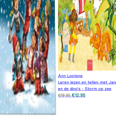
Ann Lootens
Leren lezen en tellen met Jan
en de dino's - Storm op zee
Oorspronkelijke prijs
Huidige prijs is:
€
12,95
€
18,95
was: €18,95.
€12,95.