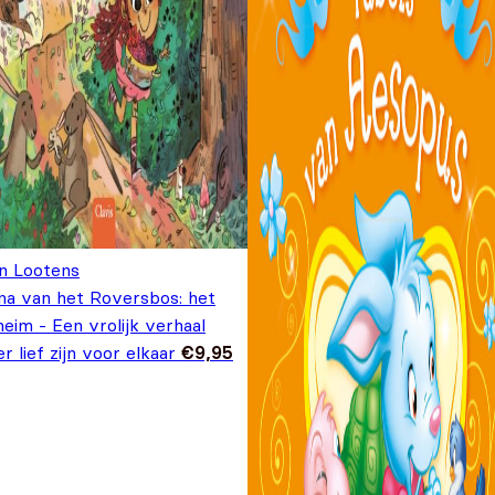
n Lootens
na van het Roversbos: het
eim - Een vrolijk verhaal
r lief zijn voor elkaar
€
9,95