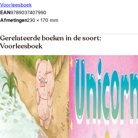
Voorleesboek
EAN
9789037407990
Afmetingen
230 × 170 mm
Gerelateerde boeken in de soort:
Voorleesboek