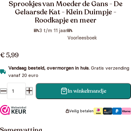
Sprookjes van Moeder de Gans - De
Gelaarsde Kat - Klein Duimpje -
Roodkapje en meer
3 t/m 11 jaar
Voorleesboek
€ 5,99
Vandaag besteld, overmorgen in huis.
Gratis verzending
vanaf 20 euro
In winkelmandje
Sprookjes van Moeder de Gans - De Gelaarsde Kat - Klein
Duimpje - Roodkapje en meer aantal
Veilig betalen
Samenvatting