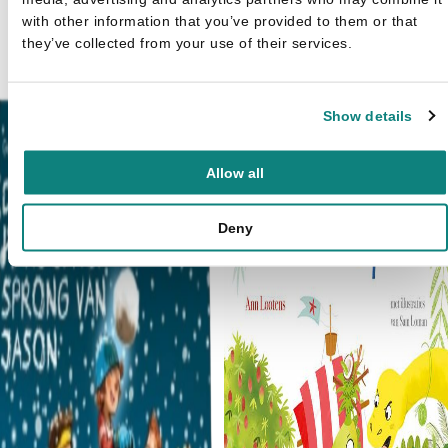
with other information that you’ve provided to them or that
Claire Mowat
they’ve collected from your use of their services.
Unicorn - Vingerpopboek
€
4,
Oorspronkelijke prijs was:
Huidige prijs is: €3,99.
€
3,99
€4,99.
Show details
Allow all
Deny