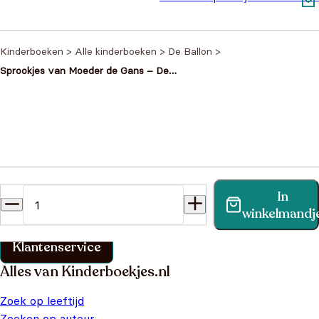
Aesop
€
3,50
Kinderboeken
>
Alle kinderboeken
>
De Ballon
>
Sprookjes van Moeder de Gans – De
Gelaarsde Kat – Klein Duimpje –
Roodkapje en meer
Heb je een vraag?
In
Vind binnen no-time antwoord op je vraag op onze
winkelmandj
klantenservice pagina.
Klantenservice
Alles van Kinderboekjes.nl
Zoek op leeftijd
Zoeken op auteur