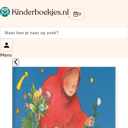
Op de hoogte blijven van onze acties?
Meld je aan voor onze nieuwsbrief en ontvang
10%
korting
op je eerste aankoop!
Wat is je voornaam?
*
Menu
Wat is je e-mailadres?
*
Aanmelden
We gebruiken je gegevens om contact op te nemen, in
overeenstemming met ons
privacybeleid.