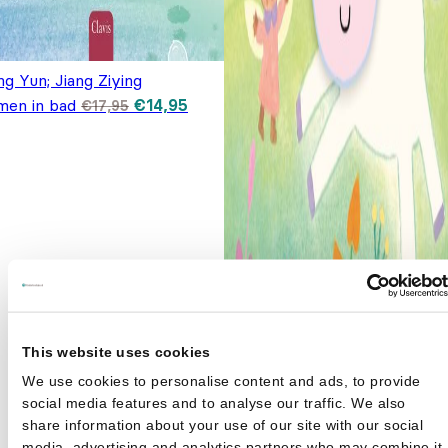
g Yun; Jiang Ziying
Oorspronkelijke prijs was: €17,95.
Huidige prijs is: €14,95.
men in bad
€
14,95
€
17,95
This website uses cookies
We use cookies to personalise content and ads, to provide
social media features and to analyse our traffic. We also
share information about your use of our site with our social
media, advertising and analytics partners who may combine it