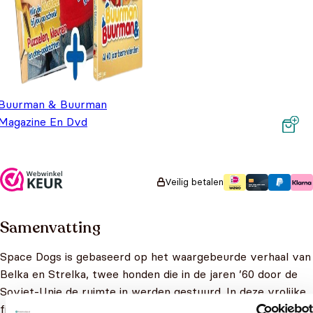
Buurman & Buurman
Magazine En Dvd
Oorspronkelijke prijs was: €7,99.
Huidige prijs is: €3,99.
€
7,99
€
3,99
Veilig betalen
Samenvatting
Space Dogs is gebaseerd op het waargebeurde verhaal van
Belka en Strelka, twee honden die in de jaren ’60 door de
Sovjet-Unie de ruimte in werden gestuurd. In deze vrolijke
film zien we hoe circushond Belka tijdens een mislukte act