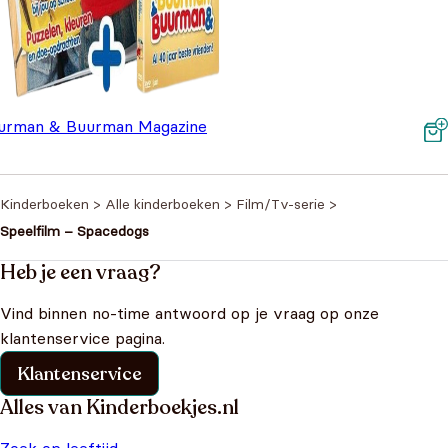
urman & Buurman Magazine
Oorspronkelijke prijs was: €7,99.
Huidige prijs is: €3,99.
 Dvd
€
3,99
€
7,99
Kinderboeken
>
Alle kinderboeken
>
Film/Tv-serie
>
Speelfilm – Spacedogs
Heb je een vraag?
Vind binnen no-time antwoord op je vraag op onze
klantenservice pagina.
Klantenservice
Alles van Kinderboekjes.nl