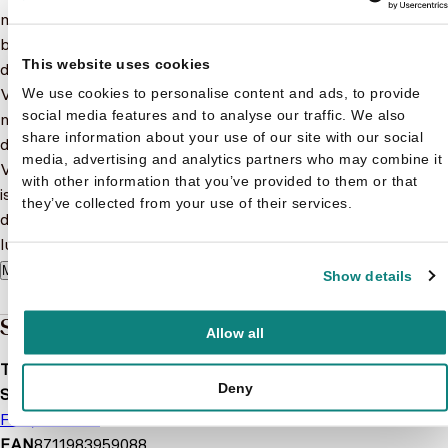
met haar stuntraket per ongeluk in de straten van Moskou
belandt. Daar maakt ze kennis met de zwerfhond Strelka,
This website uses cookies
die haar samen met haar onafscheidelijke rattenvriend
Venya al snel wegwijs maakt in de buurt. Maar het duurt
We use cookies to personalise content and ads, to provide
social media features and to analyse our traffic. We also
niet lang of de drie worden van straat geplukt om mee te
share information about your use of our site with our social
doen aan het trainingsprogramma voor een ruimtemissie.
media, advertising and analytics partners who may combine it
Voor ze goed en wel in de gaten hebben wat er aan de hand
with other information that you’ve provided to them or that
is worden ze de ruimte in geschoten! Wat volgt is een
they’ve collected from your use of their services.
doldwaas en hilarisch avontuur in de ruimte. Zal het ze
lukken om veilig terug te keren naar Aarde?
Meer lezen
Show details
Specificaties
Allow all
Taal
nl
Deny
Soort boek
Film/Tv-serie
EAN
8711983959088