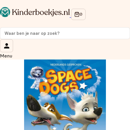
Op de hoogte blijven van onze acties?
Meld je aan voor onze nieuwsbrief en ontvang
10%
korting
op je eerste aankoop!
Wat is je voornaam?
*
Menu
Wat is je e-mailadres?
*
Aanmelden
We gebruiken je gegevens om contact op te nemen, in
overeenstemming met ons
privacybeleid.