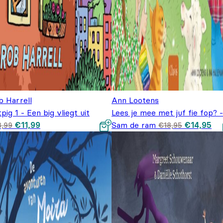
b Harrell
Ann Lootens
pig 1 - Een big vliegt uit
Lees je mee met juf fie fop? -
Oorspronkelijke prijs
Huidige prijs is:
Oorspronk
Hu
€
11,99
Sam de ram
€
14,95
8,99
€
18,95
was: €18,99.
€11,99.
prijs was:
pri
€18,95.
€1