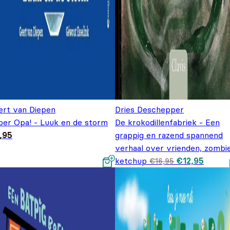
ert van Diepen
Dries Deschepper
per Opa! - Luuk en de storm
De krokodillenfabriek - Een
,95
grappig en razend spannend
verhaal over vrienden, zombie
Oorspronkeli
Huidig
ketchup
€
12,95
€
16,95
prijs was:
prijs is
€16,95.
€12,95