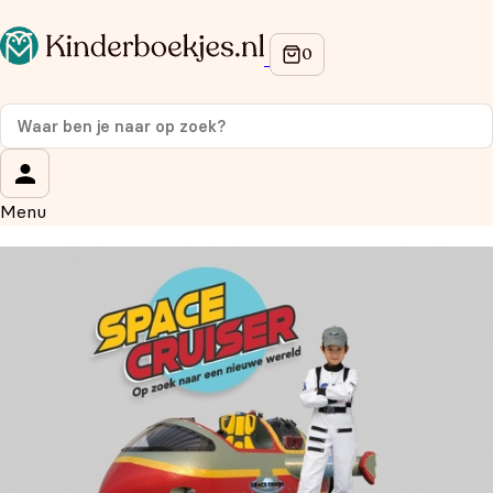
Op de hoogte blijven van onze acties?
Meld je aan voor onze nieuwsbrief en ontvang
10%
korting
op je eerste aankoop!
Wat is je voornaam?
*
Menu
Wat is je e-mailadres?
*
Aanmelden
We gebruiken je gegevens om contact op te nemen, in
overeenstemming met ons
privacybeleid.