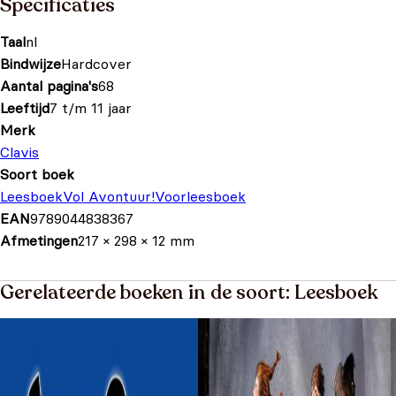
Specificaties
Taal
nl
Bindwijze
Hardcover
Aantal pagina's
68
Leeftijd
7 t/m 11 jaar
Merk
Clavis
Soort boek
Leesboek
Vol Avontuur!
Voorleesboek
EAN
9789044838367
Afmetingen
217 × 298 × 12 mm
Gerelateerde boeken in de soort: Leesboek