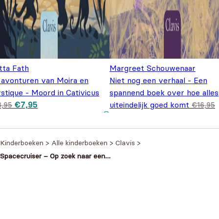
tta Fath
Margreet Schouwenaar
 avonturen van Moira en
Niet nog een verhaal - Een
stique - Moord in Cativicus
spannend boek over hoe alles
Oorspronkelijke prijs
Huidige prijs is:
€
7,95
uiteindelijk goed komt
3,95
€
16,95
was: €13,95.
€7,95.
Oorspronkelijke prijs was:
Huidige prijs is: €9,95.
€
9,95
€16,95.
Kinderboeken
>
Alle kinderboeken
>
Clavis
>
Spacecruiser – Op zoek naar een
nieuwe wereld