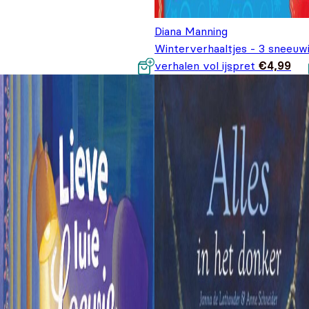
Diana Manning
Winterverhaaltjes - 3 sneeuw
verhalen vol ijspret
€
4,99