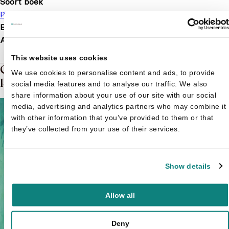
Soort boek
Prentenboek
Voorleesboek
EAN
9789025771959
Afmetingen
247 × 194 × 12 mm
This website uses cookies
Gerelateerde boeken in de soort:
We use cookies to personalise content and ads, to provide
Prentenboek
social media features and to analyse our traffic. We also
share information about your use of our site with our social
media, advertising and analytics partners who may combine it
with other information that you’ve provided to them or that
they’ve collected from your use of their services.
Show details
Allow all
Deny