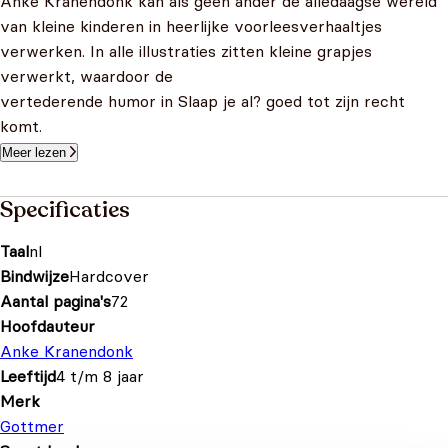
Anke Kranendonk kan als geen ander de alledaagse wereld
van kleine kinderen in heerlijke voorleesverhaaltjes
verwerken. In alle illustraties zitten kleine grapjes
verwerkt, waardoor de
vertederende humor in Slaap je al? goed tot zijn recht
komt.
Meer lezen
Specificaties
Taal
nl
Bindwijze
Hardcover
Aantal pagina's
72
Hoofdauteur
Anke Kranendonk
Leeftijd
4 t/m 8 jaar
Merk
Gottmer