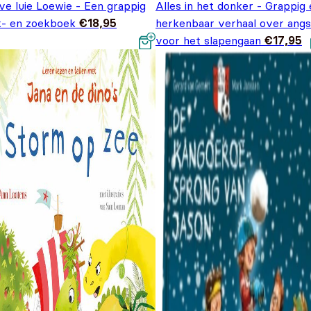
ve luie Loewie - Een grappig
Alles in het donker - Grappig
jk- en zoekboek
€
18,95
herkenbaar verhaal over angs
voor het slapengaan
€
17,95