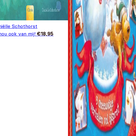
niëlle Schothorst
hou ook van mij!
€
18,95