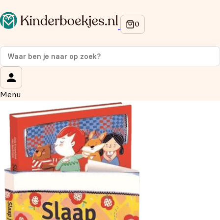
Op de hoogte blijven van onze acties?
Meld je aan voor onze nieuwsbrief en ontvang
10%
korting
op je eerste aankoop!
Wat is je voornaam?
*
Menu
Wat is je e-mailadres?
*
Aanmelden
We gebruiken je gegevens om contact op te nemen, in
overeenstemming met ons
privacybeleid.