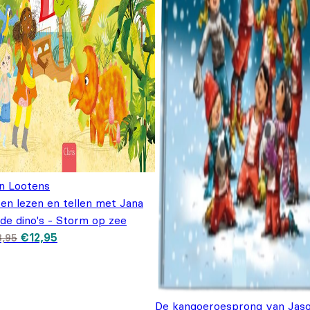
n Lootens
en lezen en tellen met Jana
de dino's - Storm op zee
Oorspronkelijke prijs
Huidige prijs is:
€
12,95
8,95
was: €18,95.
€12,95.
De kangoeroesprong van Jaso