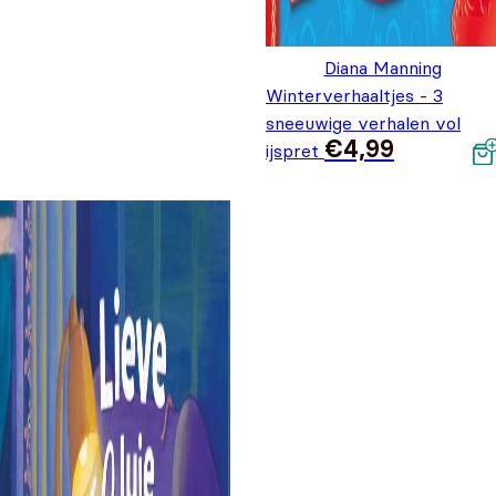
Diana Manning
Winterverhaaltjes - 3
sneeuwige verhalen vol
€
4,99
ijspret