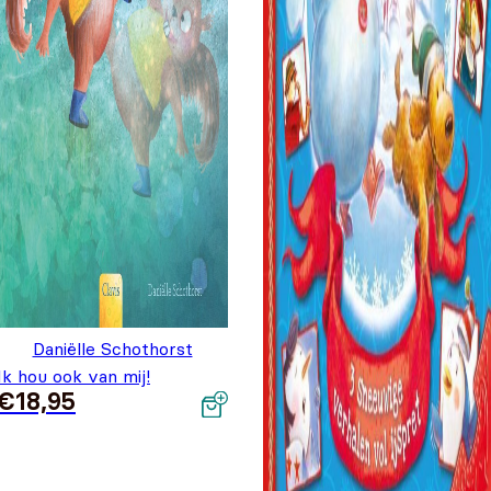
Daniëlle Schothorst
Ik hou ook van mij!
€
18,95