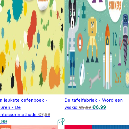
jn leukste oefenboek -
De tafelfabriek - Word een
Oorspronkelijke
Huidige pr
euren - De
wiskid
€
6,99
€
9,99
prijs was: €9,99
is: €6,99.
ntessorimethode
€
7,99
spronkelijke prijs was:
Huidige prijs is: €5,99.
,99
,99.