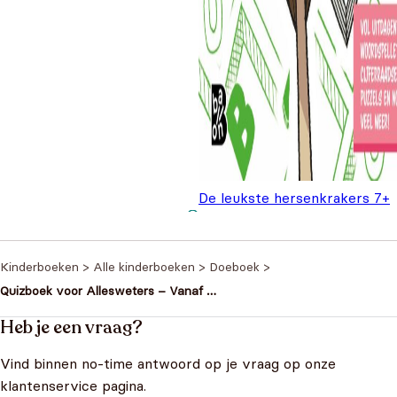
De leukste hersenkrakers 7+
Oorspronkelijke prijs
Huidige prijs is:
€
4,99
€
5,99
was: €5,99.
€4,99.
Kinderboeken
>
Alle kinderboeken
>
Doeboek
>
Quizboek voor Allesweters – Vanaf 8
Jaar
Heb je een vraag?
Vind binnen no-time antwoord op je vraag op onze
klantenservice pagina.