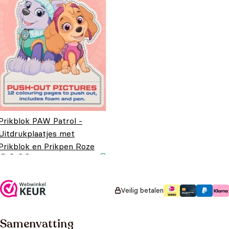
Prikblok PAW Patrol -
Uitdrukplaatjes met
Prikblok en Prikpen Roze
€
4,99
Veilig betalen
Samenvatting