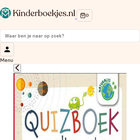
Op de hoogte blijven van onze acties?
Meld je aan voor onze nieuwsbrief en ontvang
10%
korting
op je eerste aankoop!
Wat is je voornaam?
*
Menu
Wat is je e-mailadres?
*
Aanmelden
We gebruiken je gegevens om contact op te nemen, in
overeenstemming met ons
privacybeleid.