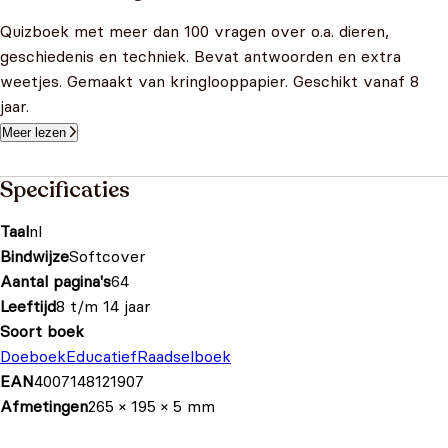
Quizboek met meer dan 100 vragen over o.a. dieren,
geschiedenis en techniek. Bevat antwoorden en extra
weetjes. Gemaakt van kringlooppapier. Geschikt vanaf 8
jaar.
Meer lezen
Specificaties
Taal
nl
Bindwijze
Softcover
Aantal pagina's
64
Leeftijd
8 t/m 14 jaar
Soort boek
Doeboek
Educatief
Raadselboek
EAN
4007148121907
Afmetingen
265 × 195 × 5 mm