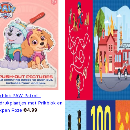
ikblok PAW Patrol -
tdrukplaatjes met Prikblok en
ikpen Roze
€
4,99