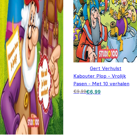
Gert Verhulst
Kabouter Plop - Vrolijk
Pasen - Met 10 verhalen
Oorspronkelijke
Huidige prijs is:
€
9,99
€
6,99
prijs was: €9,99.
€6,99.