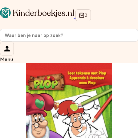
Op de hoogte blijven van onze acties?
Meld je aan voor onze nieuwsbrief en ontvang
10% korti
je eerste aankoop!
Wat is je voornaam?
*
Menu
Wat is je e-mailadres?
*
Aanmelden
We gebruiken je gegevens om contact op te nemen, in
overeenstemming met ons
privacybeleid.