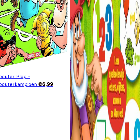
bouter Plop -
bouterkampioen
€
6,99