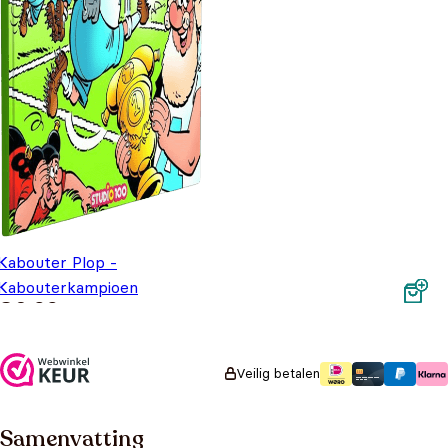
Kabouter Plop -
Kabouterkampioen
€
6,99
Veilig betalen
Samenvatting