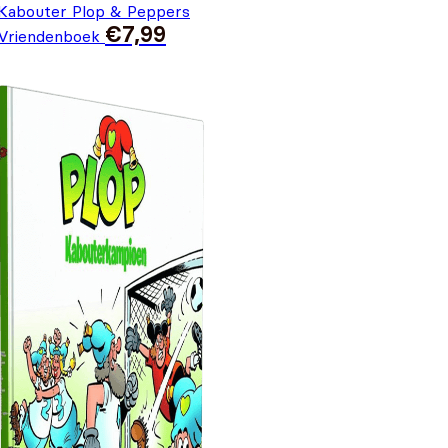
Kabouter Plop & Peppers
€
7,99
Vriendenboek