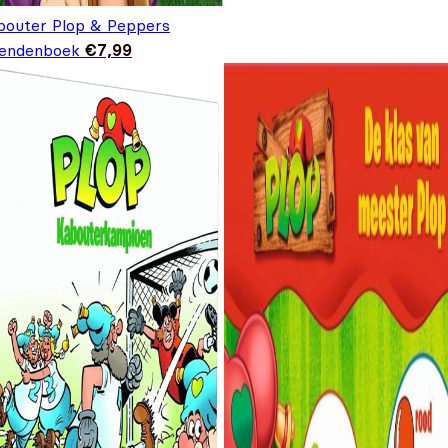
bouter Plop & Peppers
iendenboek
€
7,99