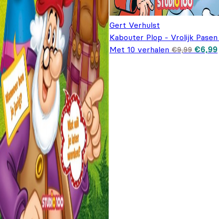
Gert Verhulst
Kabouter Plop - Vrolijk Pasen
Oorspr
Met 10 verhalen
€
6,99
€
9,99
prijs 
€9,99.