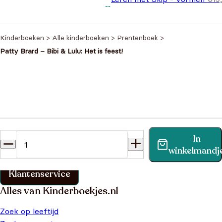
Oorspronkelijke prijs was:
Huidige prijs is: €9,95.
€
9,95
€15,95.
Kinderboeken
>
Alle kinderboeken
>
Prentenboek
>
Patty Brard – Bibi & Lulu: Het is feest!
Heb je een vraag?
In
Vind binnen no-time antwoord op je vraag op onze
winkelmandj
klantenservice pagina.
Klantenservice
Alles van Kinderboekjes.nl
Zoek op leeftijd