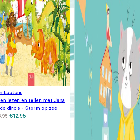
n Lootens
en lezen en tellen met Jana
de dino's - Storm op zee
Oorspronkelijke prijs
Huidige prijs is:
€
12,95
8,95
was: €18,95.
€12,95.