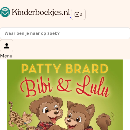
Op de hoogte blijven van onze acties?
Meld je aan voor onze nieuwsbrief en ontvang
10%
korting
op je eerste aankoop!
Wat is je voornaam?
*
Menu
Wat is je e-mailadres?
*
Aanmelden
We gebruiken je gegevens om contact op te nemen, in
overeenstemming met ons
privacybeleid.