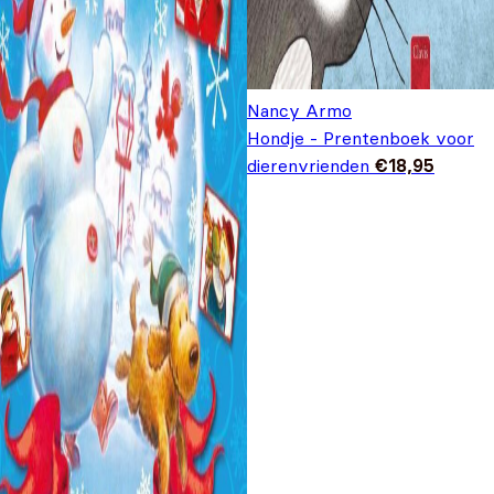
Nancy Armo
Hondje - Prentenboek voor
dierenvrienden
€
18,95