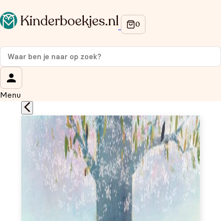
Op de hoogte blijven van onze acties?
Meld je aan voor onze nieuwsbrief en ontvang
10%
korting
op je eerste aankoop!
Wat is je voornaam?
*
Menu
Wat is je e-mailadres?
*
Aanmelden
We gebruiken je gegevens om contact op te nemen, in
overeenstemming met ons
privacybeleid.