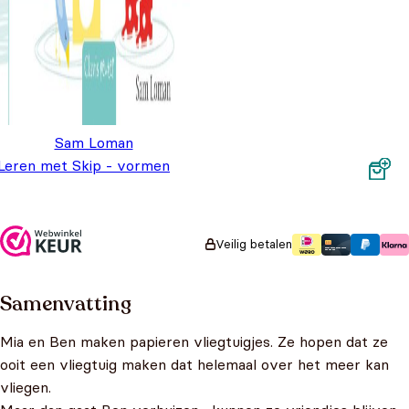
Sam Loman
Leren met Skip - vormen
Oorspronkelijke prijs was: €15,95.
Huidige prijs is: €9,95.
€
15,95
€
9,95
Veilig betalen
Samenvatting
Mia en Ben maken papieren vliegtuigjes. Ze hopen dat ze
ooit een vliegtuig maken dat helemaal over het meer kan
vliegen.