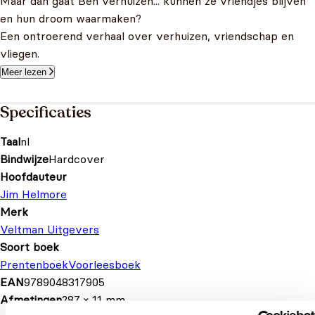
Maar dan gaat Ben verhuizen... kunnen ze vriendjes blijven
en hun droom waarmaken?
Een ontroerend verhaal over verhuizen, vriendschap en
vliegen.
Meer lezen
Specificaties
Taal
nl
Bindwijze
Hardcover
Hoofdauteur
Jim Helmore
Merk
Veltman Uitgevers
Soort boek
Prentenboek
Voorleesboek
EAN
9789048317905
Afmetingen
287 × 11 mm