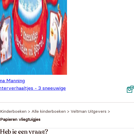
ana Manning
nterverhaaltjes - 3 sneeuwige
halen vol ijspret
€
4,99
Kinderboeken
>
Alle kinderboeken
>
Veltman Uitgevers
>
Papieren vliegtuigjes
Heb je een vraag?