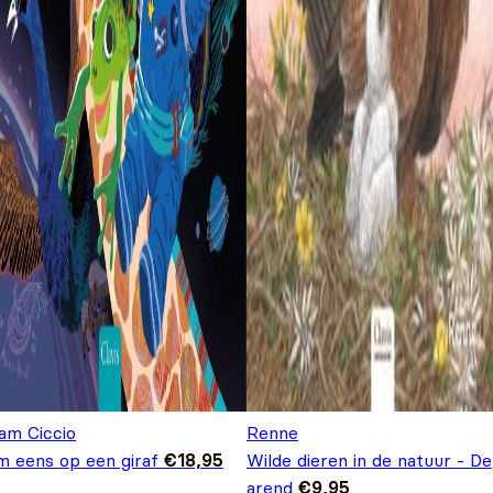
am Ciccio
Renne
m eens op een giraf
€
18,95
Wilde dieren in de natuur - De
arend
€
9,95