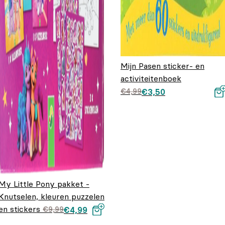
Mijn Pasen sticker- en
activiteitenboek
Oorspronkelijke prij
Huidige prijs is:
€
4,99
€
3,50
was: €4,99.
€3,50.
My Little Pony pakket -
Knutselen, kleuren puzzelen
en stickers
Oorspronkelijke
Huidige
€
9,99
€
4,99
prijs was:
prijs is: