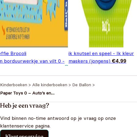
ffie Brocoli
ik knutsel en speel - Ik kleur
n borduurwerkje van vilt 0 -
maskers (jongens)
€
4,99
oere leeuw
€
11,99
Kinderboeken
>
Alle kinderboeken
>
De Ballon
>
Paper Toys 0 – Auto’s en
vrachtwagens
Heb je een vraag?
Vind binnen no-time antwoord op je vraag op onze
klantenservice pagina.
Klantenservice