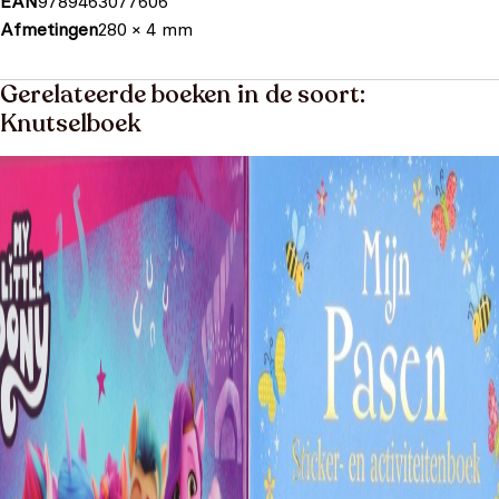
EAN
9789463077606
Afmetingen
280 × 4 mm
Gerelateerde boeken in de soort:
Knutselboek