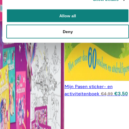
Allow all
Deny
Mijn Pasen sticker- en
Oorspr
activiteitenboek
€
3,50
€
4,99
prijs 
€4,99.