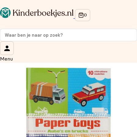
Op de hoogte blijven van onze acties?
Meld je aan voor onze nieuwsbrief en ontvang
10%
korting
op je eerste aankoop!
Wat is je voornaam?
*
Menu
Wat is je e-mailadres?
*
Aanmelden
We gebruiken je gegevens om contact op te nemen, in
overeenstemming met ons
privacybeleid.