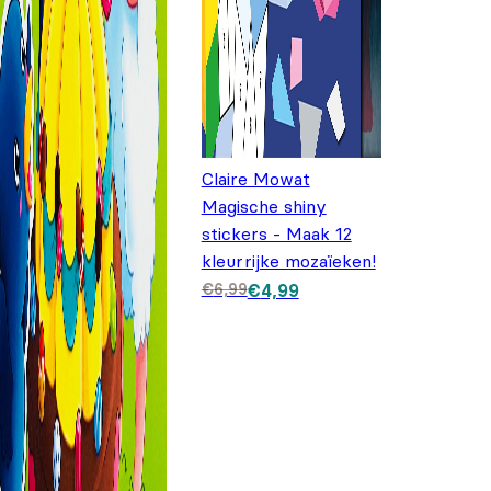
Claire Mowat
Magische shiny
stickers - Maak 12
kleurrijke mozaïeken!
Oorspronkelijke
Huidige prijs
€
6,99
€
4,99
prijs was:
is: €4,99.
€6,99.