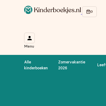
Op de hoogte blijven van onze acties?
Meld je aan voor onze nieuwsbrief en ontvang
10% korti
Wat is je voornaam?
*
Menu
Wat is je e-mailadres?
*
Alle
Zomervakantie
Leef
Aanmelden
kinderboeken
2026
We gebruiken je gegevens om contact op te nemen, in