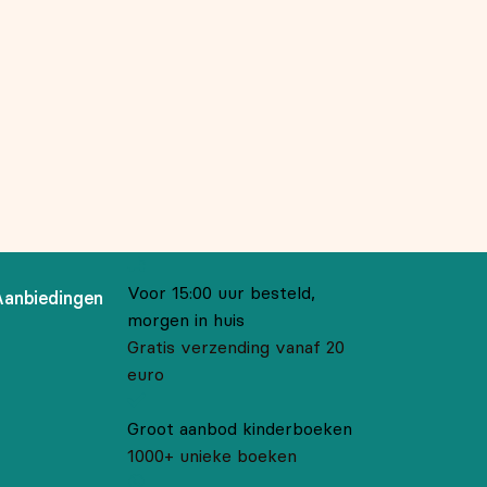
Voor 15:00 uur besteld,
Aanbiedingen
morgen in huis
Gratis verzending vanaf 20
euro
Groot aanbod kinderboeken
1000+ unieke boeken