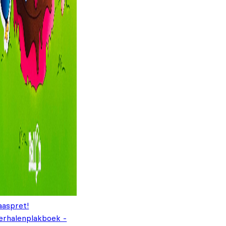
aaspret!
erhalenplakboek -