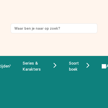
ng
op je eerste aankoop!
Series &
Soort
tijden
Karakters
boek
 overeenstemming met ons
privacybeleid.