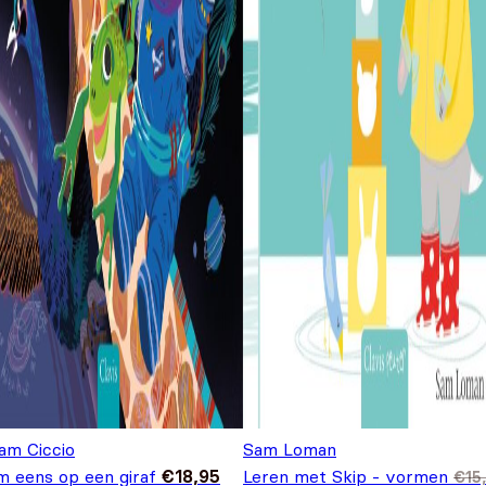
am Ciccio
Sam Loman
m eens op een giraf
€
18,95
Leren met Skip - vormen
€
15