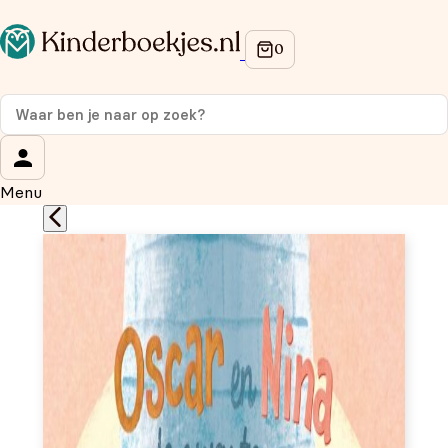
Op de hoogte blijven van onze acties?
Meld je aan voor onze nieuwsbrief en ontvang
10%
korting
op je eerste aankoop!
Wat is je voornaam?
*
Menu
Wat is je e-mailadres?
*
Aanmelden
We gebruiken je gegevens om contact op te nemen, in
overeenstemming met ons
privacybeleid.