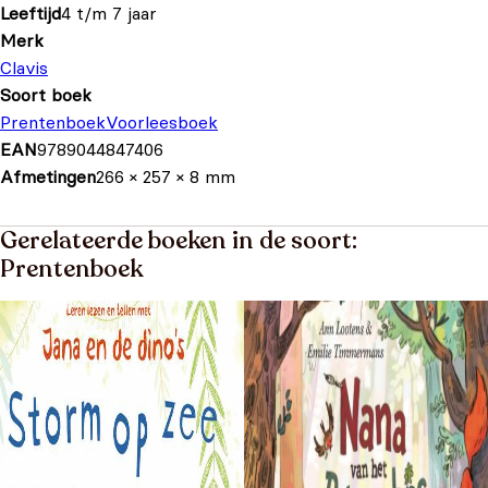
Leeftijd
4 t/m 7 jaar
Merk
Clavis
Soort boek
Prentenboek
Voorleesboek
EAN
9789044847406
Afmetingen
266 × 257 × 8 mm
Gerelateerde boeken in de soort:
Prentenboek