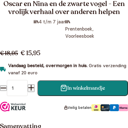
Oscar en Nina en de zwarte vogel - Een
vrolijk verhaal over anderen helpen
4 t/m 7 jaar
Prentenboek,
Voorleesboek
€ 15,95
€ 18,95
Vandaag besteld, overmorgen in huis.
Gratis verzending
vanaf 20 euro
In winkelmandje
Oscar en Nina en de zwarte vogel - Een vrolijk verhaal over
anderen helpen aantal
Veilig betalen
Samenvatting