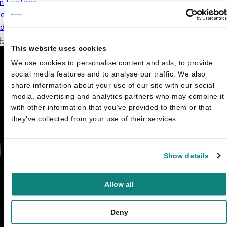
n Lootens
Nana van het Roversbos: het
en lezen en tellen met Jana
geheim - Een vrolijk verhaal
de dino's - Storm op zee
over lief zijn voor elkaar
€
9,
Oorspronkelijke prijs was: €18,95.
Huidige prijs is: €12,95.
€
12,95
8,95
This website uses cookies
We use cookies to personalise content and ads, to provide
social media features and to analyse our traffic. We also
share information about your use of our site with our social
media, advertising and analytics partners who may combine it
with other information that you’ve provided to them or that
they’ve collected from your use of their services.
Show details
Allow all
Deny