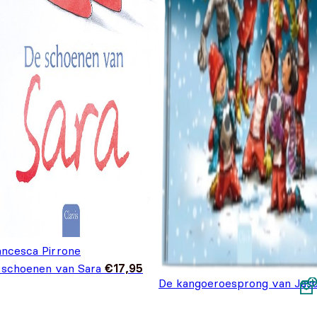
ancesca Pirrone
 schoenen van Sara
€
17,95
De kangoeroesprong van Jaso
Voor jonge voetbalfans
€
9,9