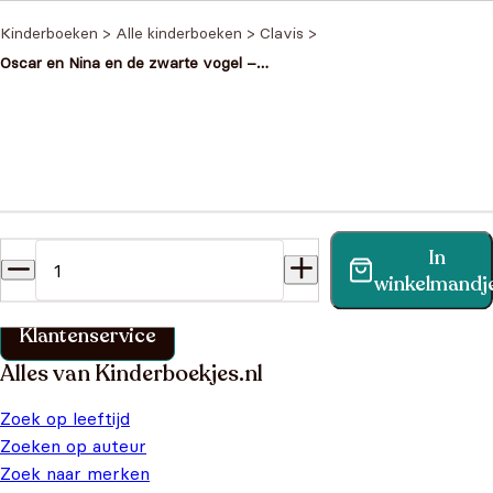
Kinderboeken
>
Alle kinderboeken
>
Clavis
>
Oscar en Nina en de zwarte vogel –
Een vrolijk verhaal over anderen
helpen
Heb je een vraag?
In
Vind binnen no-time antwoord op je vraag op onze
winkelmandj
klantenservice pagina.
Klantenservice
Alles van Kinderboekjes.nl
Zoek op leeftijd
Zoeken op auteur
Zoek naar merken