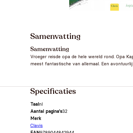
Samenvatting
Samenvatting
Vroeger reisde opa de hele wereld rond. Opa Kapi
meest fantastische van allemaal. Een avontuurli
Specificaties
Taal
nl
Aantal pagina's
32
Merk
Clavis
EAN
9789044842944