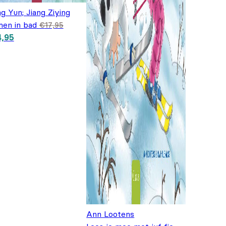
g Yun; Jiang Ziying
en in bad
€
17,95
spronkelijke prijs
Huidige prijs is:
4,95
: €17,95.
€14,95.
Ann Lootens