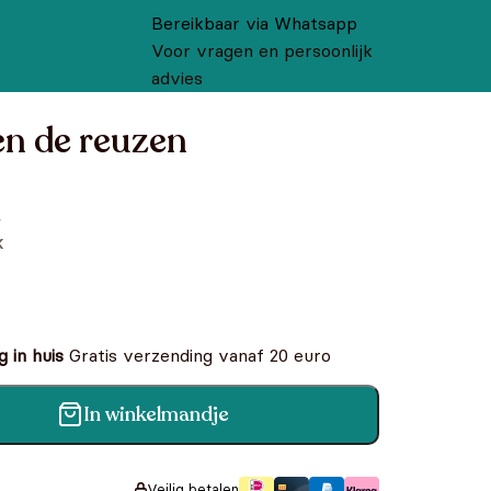
Bereikbaar via Whatsapp
Voor vragen en persoonlijk
advies
en de reuzen
,
k
 in huis
Gratis verzending vanaf 20 euro
In winkelmandje
antal
Veilig betalen