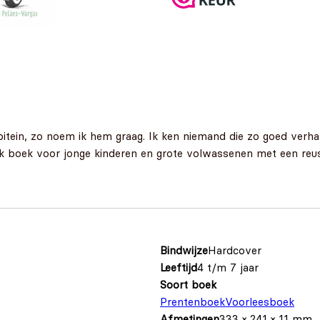
tein, zo noem ik hem graag. Ik ken niemand die zo goed verhalen
jk boek voor jonge kinderen en grote volwassenen met een reusa
Bindwijze
Hardcover
Leeftijd
4 t/m 7 jaar
Soort boek
Prentenboek
Voorleesboek
Afmetingen
333 × 241 × 11 mm