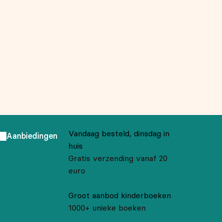
Vandaag besteld, dinsdag in
Aanbiedingen
huis
Gratis verzending vanaf 20
euro
Groot aanbod kinderboeken
1000+ unieke boeken