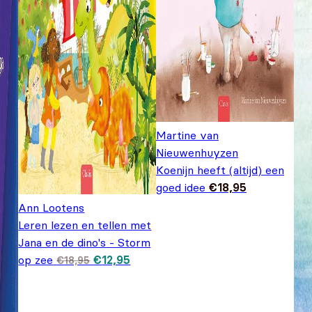
Martine van
Nieuwenhuyzen
Koenijn heeft (altijd) een
goed idee
€
18,95
Ann Lootens
Leren lezen en tellen met
Jana en de dino's - Storm
Oorspronkelijke
Huidige
op zee
€
12,95
€
18,95
prijs was:
prijs is:
€18,95.
€12,95.