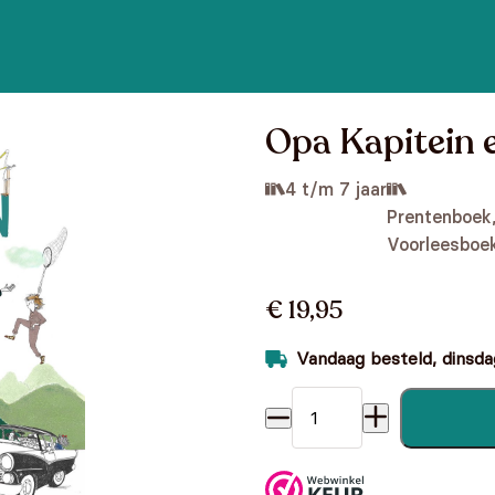
Opa Kapitein 
4 t/m 7 jaar
Prentenboek
Voorleesboe
€ 19,95
Vandaag besteld, dinsdag
Opa Kapitein en de reuzen a