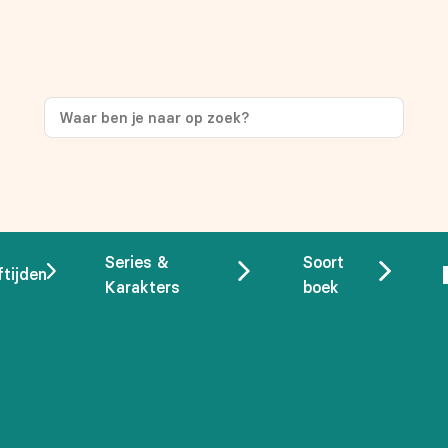
Series &
Soort
ftijden
Karakters
boek