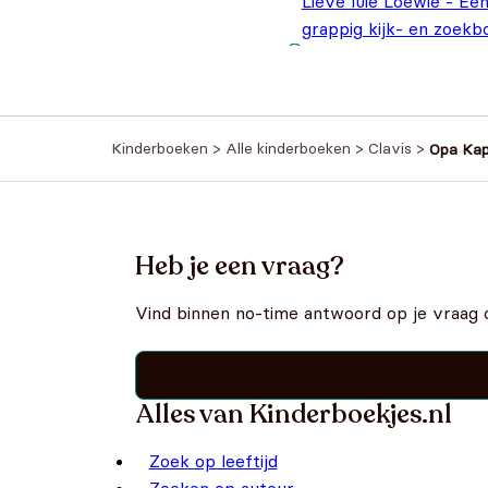
Lieve luie Loewie - Ee
grappig kijk- en zoekb
€
18,95
Kinderboeken
>
Alle kinderboeken
>
Clavis
>
Opa Kap
Heb je een vraag?
Vind binnen no-time antwoord op je vraag 
Alles van Kinderboekjes.nl
Zoek op leeftijd