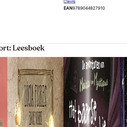
Clavis
EAN
9789044827910
ort: Leesboek