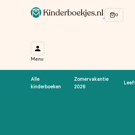
Op de hoogte blijven van onze acties?
Meld je aan voor onze nieuwsbrief en ontvang
10% korti
Wat is je voornaam?
*
Menu
Wat is je e-mailadres?
*
Alle
Zomervakantie
Leef
Aanmelden
kinderboeken
2026
We gebruiken je gegevens om contact op te nemen, in