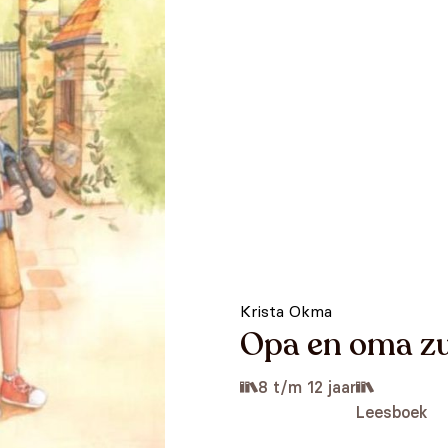
Krista Okma
Opa en oma z
8 t/m 12 jaar
Leesboek