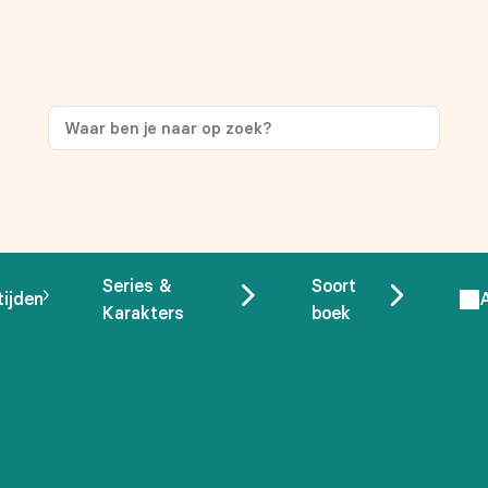
ng
op je eerste aankoop!
Series &
Soort
tijden
Karakters
boek
 overeenstemming met ons
privacybeleid.