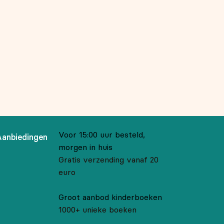
Voor 15:00 uur besteld,
Aanbiedingen
morgen in huis
Gratis verzending vanaf 20
euro
Groot aanbod kinderboeken
1000+ unieke boeken