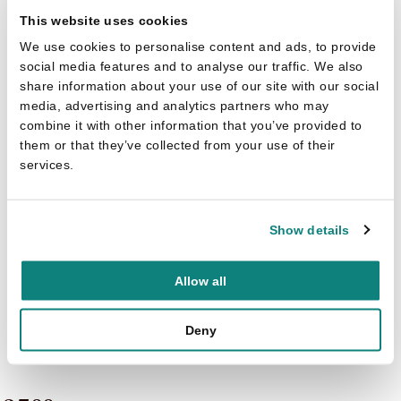
This website uses cookies
We use cookies to personalise content and ads, to provide
social media features and to analyse our traffic. We also
share information about your use of our site with our social
media, advertising and analytics partners who may
combine it with other information that you’ve provided to
them or that they’ve collected from your use of their
services.
Show details
Allow all
Gert Verhulst
Nachtwacht: De Geheime Kamer (9%)
Deny
(BODN000001