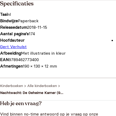
Specificaties
Taal
nl
Bindwijze
Paperback
Releasedatum
2018-11-15
Aantal pagina's
174
Hoofdauteur
Gert Verhulst
Afbeelding
Met illustraties in kleur
EAN
9789462773400
Afmetingen
190 × 130 × 12 mm
Kinderboeken
>
Alle kinderboeken
>
Nachtwacht: De Geheime Kamer (9%)
(BODN000001
Heb je een vraag?
Vind binnen no-time antwoord op je vraag op onze