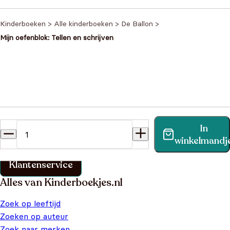
prijs was:
prijs is:
€9,99.
€6,99.
Kinderboeken
>
Alle kinderboeken
>
De Ballon
>
Mijn oefenblok: Tellen en schrijven
Heb je een vraag?
In
Vind binnen no-time antwoord op je vraag op onze
winkelmandj
klantenservice pagina.
Klantenservice
Alles van Kinderboekjes.nl
Zoek op leeftijd
Zoeken op auteur
Zoek naar merken