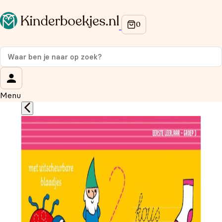
Op de hoogte blijven van onze acties?
Meld je aan voor onze nieuwsbrief en ontvang
10%
korting
op je eerste aankoop!
Wat is je voornaam?
*
Menu
Wat is je e-mailadres?
*
Aanmelden
We gebruiken je gegevens om contact op te nemen, in
overeenstemming met ons
privacybeleid.