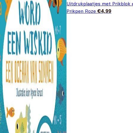
Uitdrukplaatjes met Prikblok 
Prikpen Roze
€
4,99