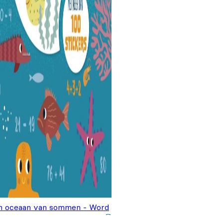
n oceaan van sommen - Word
Oorspronkelijke
Huidige
n wiskid
€
6,99
€
9,99