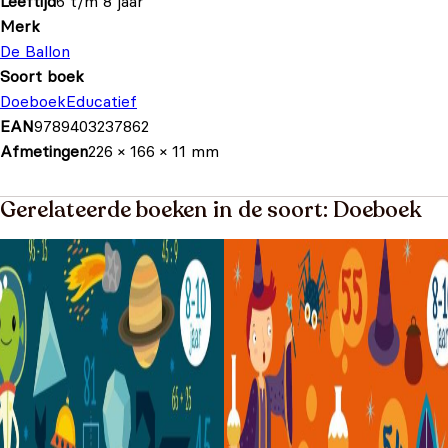
Leeftijd
6 t/m 8 jaar
Merk
De Ballon
Soort boek
Doeboek
Educatief
EAN
9789403237862
Afmetingen
226 × 166 × 11 mm
Gerelateerde boeken in de soort: Doeboek