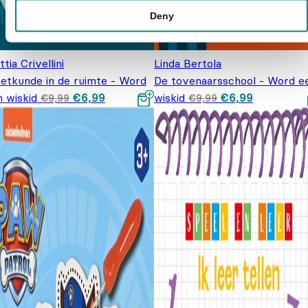
Deny
tia Crivellini
Linda Bertola
etkunde in de ruimte - Word
De tovenaarsschool - Word e
Oorspronkelijke
Huidige
Oorspronkelijke
Huidige pr
n wiskid
€
6,99
wiskid
€
6,99
€
9,99
€
9,99
prijs was:
prijs is:
prijs was: €9,99
is: €6,99.
€9,99.
€6,99.