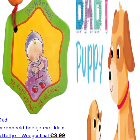
Oud
errenbeeld boekje met klein
uffeltje - Weegschaal
€
3,99