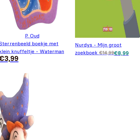
P. Oud
Sterrenbeeld boekje met
Nurdys - Mijn groot
klein knuffeltje - Waterman
zoekboek
Oorspronkeli
Huidige
€
14,99
€
8,99
€
3,99
prijs was:
prijs is:
€14,99.
€8,99.