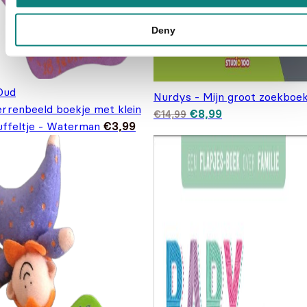
Deny
Oud
Nurdys - Mijn groot zoekboe
errenbeeld boekje met klein
Oorspronkelijke prijs
Huidige prijs is:
€
8,99
€
14,99
was: €14,99.
€8,99.
uffeltje - Waterman
€
3,99