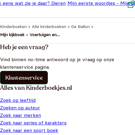
k eens wat zie je daar? Dieren
Mijn eerste woordjes - Mijn d
Oorspronkelijke prijs was: €4,99.
Huidige prijs is: €2,20.
€
2,20
€
4,99
,99
Kinderboeken
>
Alle kinderboeken
>
De Ballon
>
Mijn kijkboek – Voertuigen en
machines
Heb je een vraag?
Vind binnen no-time antwoord op je vraag op onze
klantenservice pagina.
Klantenservice
Alles van Kinderboekjes.nl
Zoek op leeftijd
Zoeken op auteur
Zoek naar merken
Zoek naar series of karakters
Zoek naar een soort boek