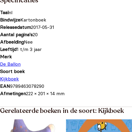
Specificaties
Taal
nl
Bindwijze
Kartonboek
Releasedatum
2017-05-31
Aantal pagina's
20
Afbeelding
Nee
Leeftijd
1 t/m 3 jaar
Merk
De Ballon
Soort boek
Kijkboek
EAN
9789463078290
Afmetingen
222 × 201 × 14 mm
Gerelateerde boeken in de soort: Kijkboek