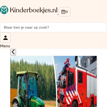
Op de hoogte blijven van onze acties?
Meld je aan voor onze nieuwsbrief en ontvang
10%
korting
op je eerste aankoop!
Wat is je voornaam?
*
Menu
Wat is je e-mailadres?
*
Aanmelden
We gebruiken je gegevens om contact op te nemen, in
overeenstemming met ons
privacybeleid.