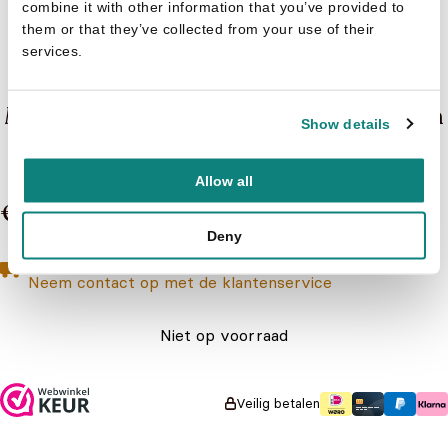
combine it with other information that you’ve provided to
them or that they’ve collected from your use of their
services.
Sarah Debail
Mijn eerste boek over geuren en kleuren
Show details
de tuin
Allow all
€ 7,99
Deny
Geen boeken meer op voorraad
Toch geïnteresseerd?
Neem contact op met de klantenservice
Niet op voorraad
Veilig betalen