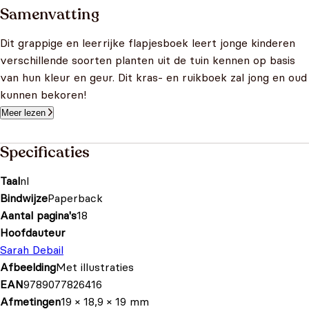
Samenvatting
Dit grappige en leerrijke flapjesboek leert jonge kinderen
verschillende soorten planten uit de tuin kennen op basis
van hun kleur en geur. Dit kras- en ruikboek zal jong en oud
kunnen bekoren!
Meer lezen
Specificaties
Taal
nl
Bindwijze
Paperback
Aantal pagina's
18
Hoofdauteur
Sarah Debail
Afbeelding
Met illustraties
EAN
9789077826416
Afmetingen
19 × 18,9 × 19 mm