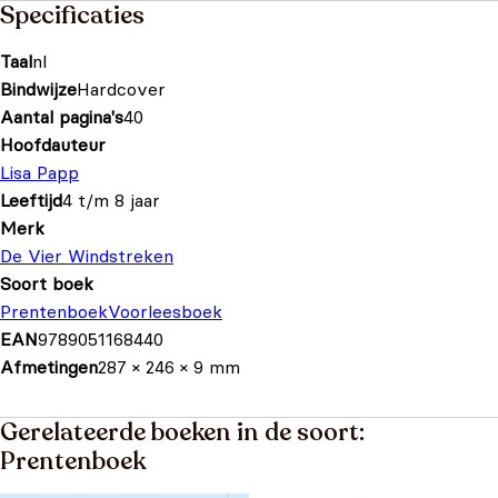
Specificaties
Taal
nl
Bindwijze
Hardcover
Aantal pagina's
40
Hoofdauteur
Lisa Papp
Leeftijd
4 t/m 8 jaar
Merk
De Vier Windstreken
Soort boek
Prentenboek
Voorleesboek
EAN
9789051168440
Afmetingen
287 × 246 × 9 mm
Gerelateerde boeken in de soort:
Prentenboek