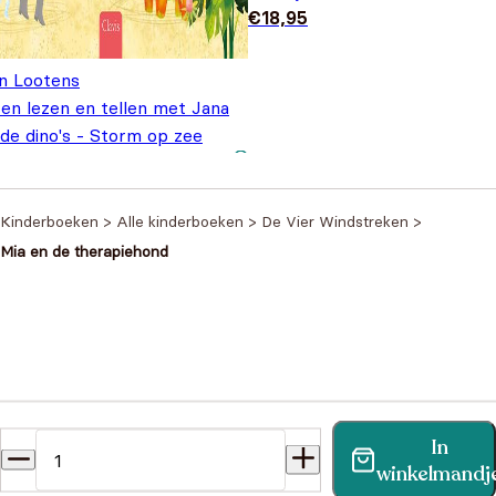
€
18,95
n Lootens
en lezen en tellen met Jana
de dino's - Storm op zee
Oorspronkelijke prijs
Huidige prijs is:
€
12,95
8,95
was: €18,95.
€12,95.
Kinderboeken
>
Alle kinderboeken
>
De Vier Windstreken
>
Mia en de therapiehond
Heb je een vraag?
In
Vind binnen no-time antwoord op je vraag op onze
winkelmandj
klantenservice pagina.