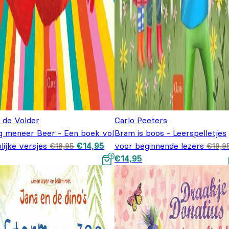
e de Volder
Carlo Peeters
g meneer Beer - Een boek vol
Bram is boos - Leerspelletjes
Oorspronkelijke
Huidige
lijke versjes
€
14,95
voor beginnende lezers
€
18,95
€
19,9
prijs was:
prijs is:
Oorspronkelijke prijs was:
Huidige prijs is: €14,9
€
14,95
€18,95.
€14,95.
€19,95.