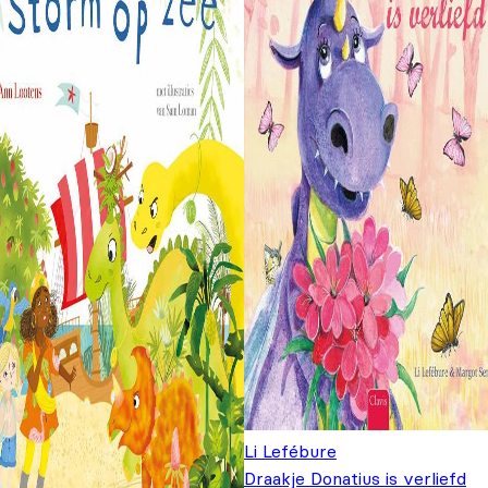
Li Lefébure
Draakje Donatius is verliefd