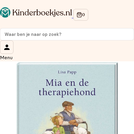
Op de hoogte blijven van onze acties?
Meld je aan voor onze nieuwsbrief en ontvang
10%
korting
op je eerste aankoop!
Wat is je voornaam?
*
Menu
Wat is je e-mailadres?
*
Aanmelden
We gebruiken je gegevens om contact op te nemen, in
overeenstemming met ons
privacybeleid.