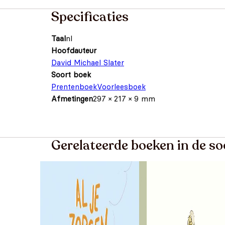
Specificaties
Taal
nl
Hoofdauteur
David Michael Slater
Soort boek
Prentenboek
Voorleesboek
Afmetingen
297 × 217 × 9 mm
Gerelateerde boeken in de s