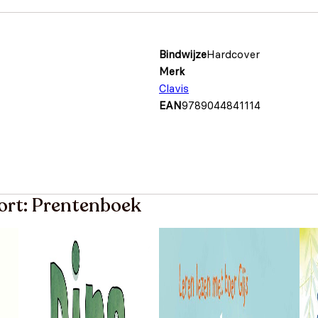
Bindwijze
Hardcover
Merk
Clavis
EAN
9789044841114
oort: Prentenboek