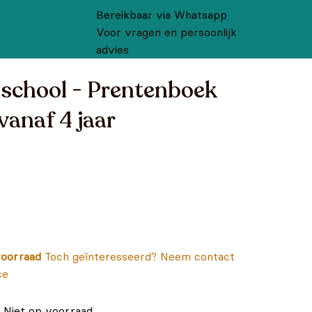
Bereikbaar via Whatsapp
Voor vragen en persoonlijk
advies
 school - Prentenboek
vanaf 4 jaar
oorraad
Toch geïnteresseerd? Neem contact
ce
Niet op voorraad