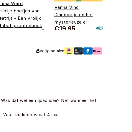
mma Ward
Vanna Vinci
e blije boefjes van
Dinomeisje en het
eatrijs - Een vrolijk
mysterieuze ei
lfabet-prentenboek
€
19,95
orspronkelijke
uidige prijs is:
18,95
€
9,95
rijs was:
9,95.
18,95.
Veilig betalen
 Was dat wel een goed idee? Net wanneer het
 Voor kinderen vanaf 4 jaar.