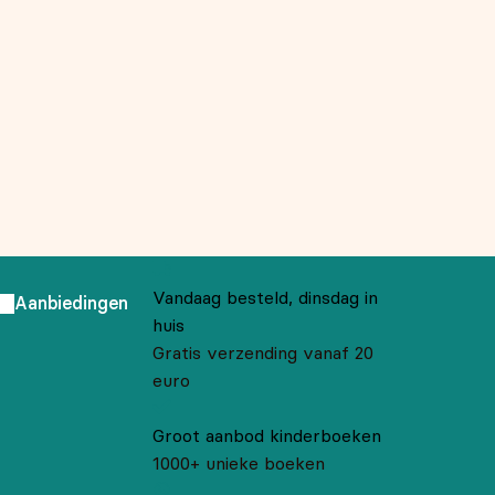
Vandaag besteld, dinsdag in
Aanbiedingen
huis
Gratis verzending vanaf 20
euro
Groot aanbod kinderboeken
1000+ unieke boeken