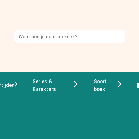
ng
op je eerste aankoop!
Series &
Soort
ftijden
Karakters
boek
 overeenstemming met ons
privacybeleid.