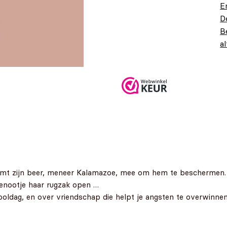
E
D
B
a
O
H
€
p
€
€
eemt zijn beer, meneer Kalamazoe, mee om hem te beschermen.
sgenootje haar rugzak open …
ldag, en over vriendschap die helpt je angsten te overwinnen.