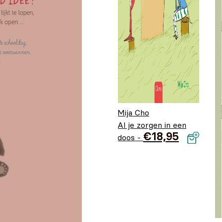
Mija Cho
Al je zorgen in een
€
18,95
doos -