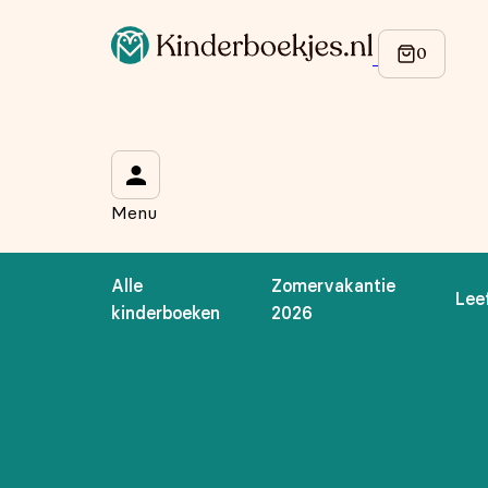
Op de hoogte blijven van onze acties?
Meld je aan voor onze nieuwsbrief en ontvang
10% korti
Wat is je voornaam?
*
Menu
Wat is je e-mailadres?
*
Alle
Zomervakantie
Lee
Aanmelden
kinderboeken
2026
We gebruiken je gegevens om contact op te nemen, in