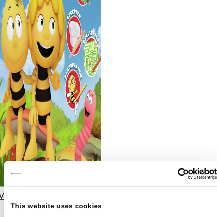
Vakantieboek Maya de Bij
€
6,99
This website uses cookies
Crea