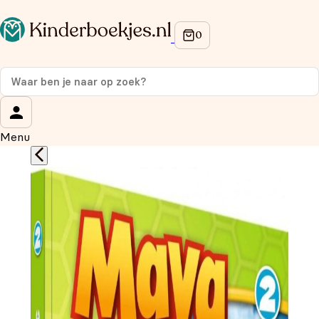
Op de hoogte blijven van onze acties?
Meld je aan voor onze nieuwsbrief en ontvang
10%
korting
op je eerste aankoop!
Wat is je voornaam?
*
Menu
Wat is je e-mailadres?
*
Aanmelden
We gebruiken je gegevens om contact op te nemen, in
overeenstemming met ons
privacybeleid.