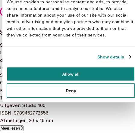
We use cookies to personalise content and ads, to provide
social media features and to analyse our traffic. We also
Veilig betalen
share information about your use of our site with our social
media, advertising and analytics partners who may combine it
with other information that you’ve provided to them or that
Samenvatting
they’ve collected from your use of their services.
Studio 100 Maya de Bij verhalenboek 2
Lees de super leuke verhalen over de avonturen van Maya
Show details
de Bij. In het boek staan de verhalen De vreemdeling, Schijn
bedriegt en De schone slaper.
Allow all
Specificaties:
Geslacht: junior
Kaft: Hardcover
Deny
Taal: Nederlands
Uitgever: Studio 100
ISBN: 9789462772656
Afmetingen: 20 x 15 cm
Meer lezen