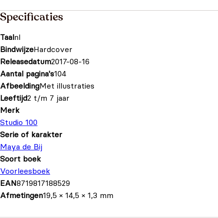
Specificaties
Taal
nl
Bindwijze
Hardcover
Releasedatum
2017-08-16
Aantal pagina's
104
Afbeelding
Met illustraties
Leeftijd
2 t/m 7 jaar
Merk
Studio 100
Serie of karakter
Maya de Bij
Soort boek
Voorleesboek
EAN
8719817188529
Afmetingen
19,5 × 14,5 × 1,3 mm