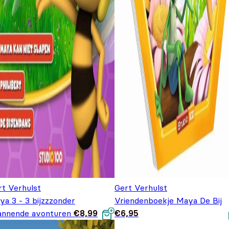
rt Verhulst
Gert Verhulst
ya 3 - 3 bijzzzonder
Vriendenboekje Maya De Bij
annende avonturen
€
8,99
€
6,95