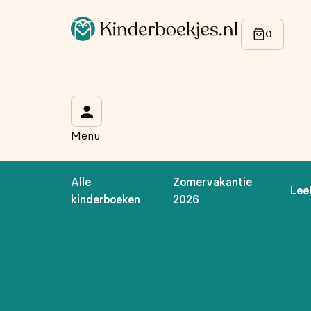
Op de hoogte blijven van onze acties?
Meld je aan voor onze nieuwsbrief en ontvang
10% korti
Wat is je voornaam?
*
Menu
Wat is je e-mailadres?
*
Alle
Zomervakantie
Lee
Aanmelden
kinderboeken
2026
We gebruiken je gegevens om contact op te nemen, in