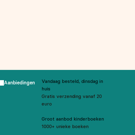
Vandaag besteld, dinsdag in
Aanbiedingen
huis
Gratis verzending vanaf 20
euro
Groot aanbod kinderboeken
1000+ unieke boeken