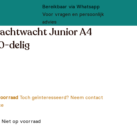
Bereikbaar via Whatsapp
Voor vragen en persoonlijk
advies
achtwacht Junior A4
0-delig
oorraad
Toch geïnteresseerd? Neem contact
ce
Niet op voorraad