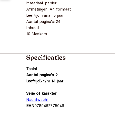
Materiaal: papier
Afmetingen: A4 formaat
Leeftijd: vanaf 5 jaar
Aantal pagina's: 24
Inhoud:
10 Maskers
Specificaties
Taal
nl
Aantal pagina's
12
Leeftijd
6 t/m 14 jaar
Serie of karakter
Nachtwacht
EAN
9789462775046