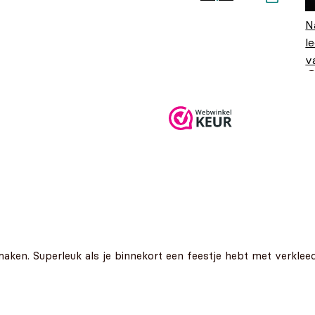
prijs was:
€6,50.
€12,99.
N
l
v
aken. Superleuk als je binnekort een feestje hebt met verklee