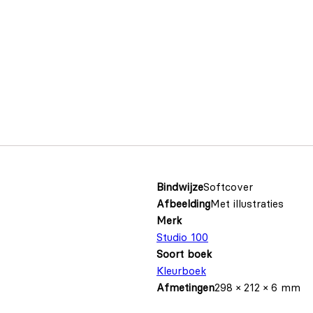
Bindwijze
Softcover
Afbeelding
Met illustraties
Merk
Studio 100
Soort boek
Kleurboek
Afmetingen
298 × 212 × 6 mm