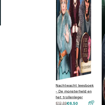
Nachtwacht leesboek
- De monsterheld en
het trollenleger
Oorspronkelijke
Huidige prijs is:
€
12,99
€
6,50