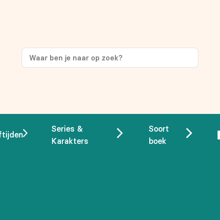
ng
op je eerste aankoop!
Series &
Soort
ftijden
Karakters
boek
 overeenstemming met ons
privacybeleid.