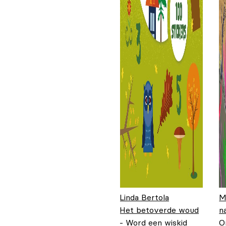
Linda Bertola
M
Het betoverde woud
n
- Word een wiskid
O