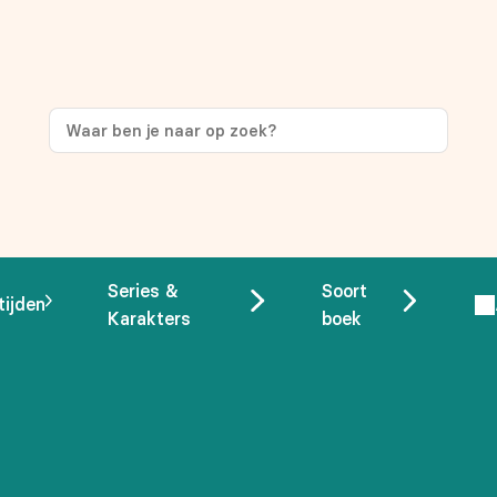
ng
op je eerste aankoop!
Series &
Soort
tijden
Karakters
boek
 overeenstemming met ons
privacybeleid.