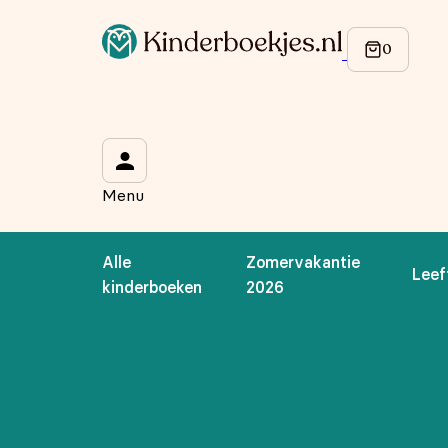
Op de hoogte blijven van onze acties?
Meld je aan voor onze nieuwsbrief en ontvang
10% korti
Wat is je voornaam?
*
Menu
Wat is je e-mailadres?
*
Alle
Zomervakantie
Leef
Aanmelden
kinderboeken
2026
We gebruiken je gegevens om contact op te nemen, in