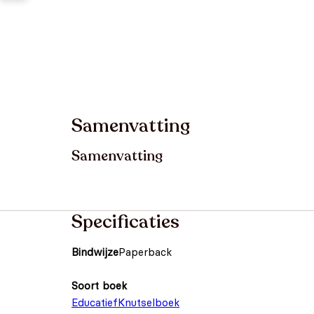
Samenvatting
Samenvatting
Specificaties
Bindwijze
Paperback
Soort boek
Educatief
Knutselboek