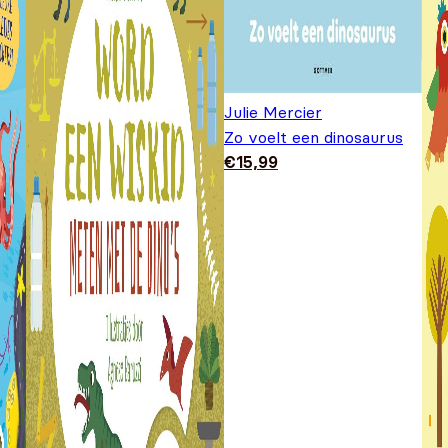
Julie Mercier
Zo voelt een dinosaurus
€
15,99