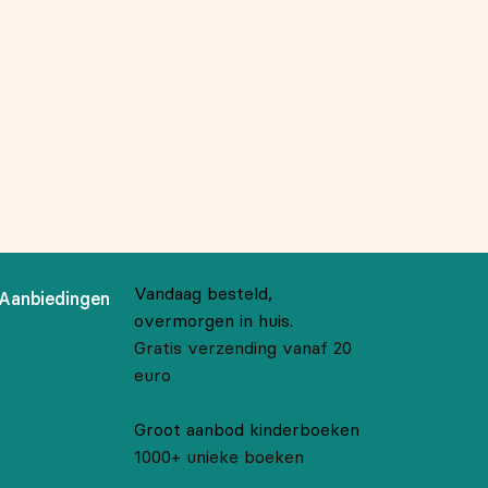
Vandaag besteld,
Aanbiedingen
overmorgen in huis.
Gratis verzending vanaf 20
euro
Groot aanbod kinderboeken
1000+ unieke boeken