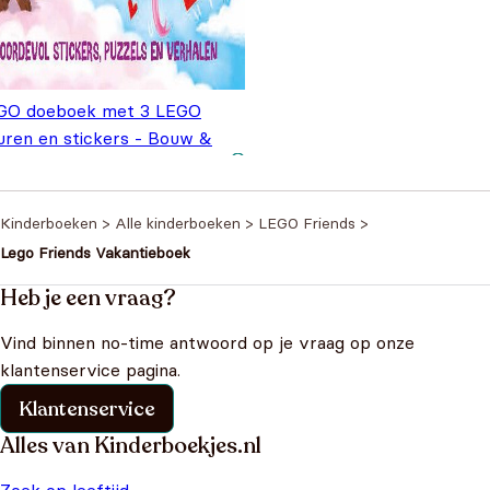
GO doeboek met 3 LEGO
guren en stickers - Bouw &
r je beste vrienden
€
7,99
Kinderboeken
>
Alle kinderboeken
>
LEGO Friends
>
Lego Friends Vakantieboek
Heb je een vraag?
Vind binnen no-time antwoord op je vraag op onze
klantenservice pagina.
Klantenservice
Alles van Kinderboekjes.nl