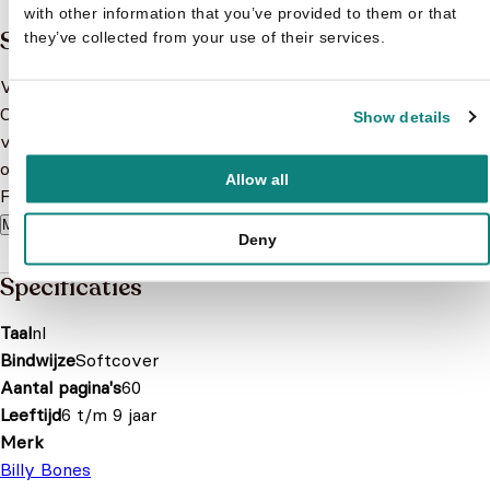
with other information that you’ve provided to them or that
Samenvatting
they’ve collected from your use of their services.
Volg de avonturen van de hartsvriendinnen uit Hearlake
City in het LEGO Friends vakantieboek. Dit extra dikke
Show details
vakantieboek staat vol leuke opdrachten: knutselen,
ontwerpen, puzzels en spelletjes. En je krijgt er een LEGO
Allow all
Friends minifiguur.
Meer lezen
Deny
Specificaties
Taal
nl
Bindwijze
Softcover
Aantal pagina's
60
Leeftijd
6 t/m 9 jaar
Merk
Billy Bones