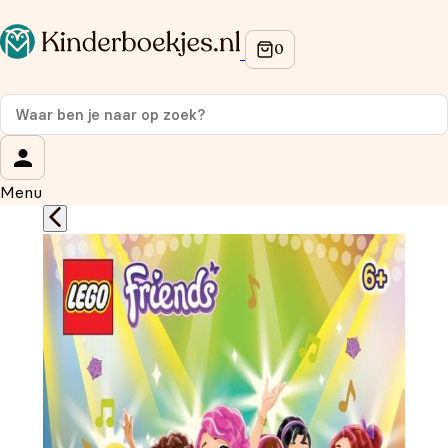
Op de hoogte blijven van onze acties?
Meld je aan voor onze nieuwsbrief en ontvang
10%
korting
op je eerste aankoop!
Wat is je voornaam?
*
Menu
Wat is je e-mailadres?
*
Aanmelden
We gebruiken je gegevens om contact op te nemen, in
overeenstemming met ons
privacybeleid.