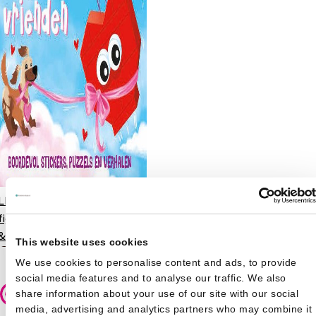
LEGO doeboek met 3 LEGO
figuren en stickers - Bouw
& vier je beste vrienden
This website uses cookies
€
7,99
We use cookies to personalise content and ads, to provide
social media features and to analyse our traffic. We also
share information about your use of our site with our social
Veilig betalen
media, advertising and analytics partners who may combine it