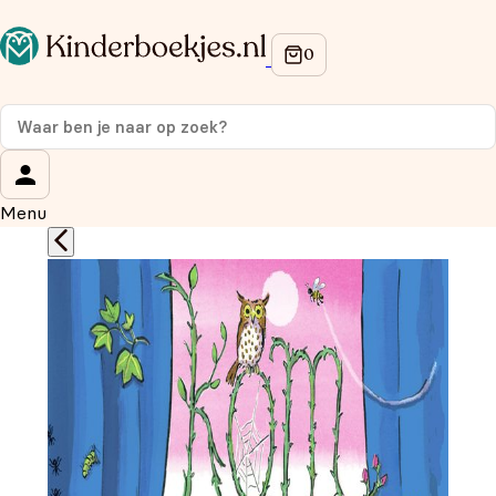
Op de hoogte blijven van onze acties?
Meld je aan voor onze nieuwsbrief en ontvang
10%
korting
op je eerste aankoop!
Wat is je voornaam?
*
Menu
Wat is je e-mailadres?
*
Aanmelden
We gebruiken je gegevens om contact op te nemen, in
overeenstemming met ons
privacybeleid.