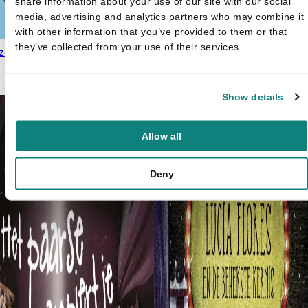
share information about your use of our site with our social
media, advertising and analytics partners who may combine it
with other information that you’ve provided to them or that
they’ve collected from your use of their services.
ze rijke regenwouden
€
13,99
Guy Campbell
Vergeet een olifant wel eens
Oorspronkelijke pr
Huidige prij
iets?
€
4,99
€
9,99
was: €9,99.
is: €4,99.
Show details
Allow all
Deny