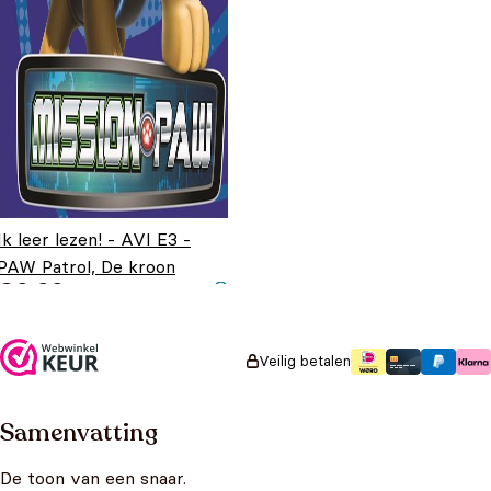
Ik leer lezen! - AVI E3 -
PAW Patrol, De kroon
€
9,99
Veilig betalen
Samenvatting
De toon van een snaar.