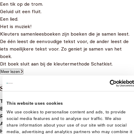
Een tik op de trom.
Geluid uit een fluit.
Een lied.
Het is muziek!
Kleuters samenleesboeken zijn boeken die je samen leest.
De één leest de eenvoudige tekst voor, de ander leest de
iets moeilijkere tekst voor. Zo geniet je samen van het
boek.
Dit boek sluit aan bij de kleutermethode Schatkist.
Meer lezen
Specificaties
Taal
nl
This website uses cookies
Bindwijze
Hardcover
We use cookies to personalise content and ads, to provide
Releasedatum
2015-12-23
social media features and to analyse our traffic. We also
Aantal pagina's
24
share information about your use of our site with our social
Hoofdauteur
media, advertising and analytics partners who may combine it