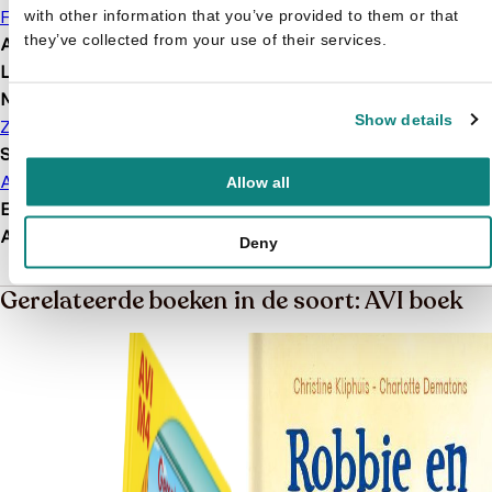
Frank Smulders
with other information that you’ve provided to them or that
they’ve collected from your use of their services.
Afbeelding
Met illustraties
Leeftijd
4 t/m 5 jaar
Merk
Show details
Zwijsen
Soort boek
AVI boek
Allow all
EAN
9789048729265
Afmetingen
228 × 226 × 8 mm
Deny
Gerelateerde boeken in de soort: AVI boek