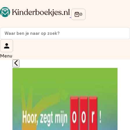
Op de hoogte blijven van onze acties?
Meld je aan voor onze nieuwsbrief en ontvang
10%
korting
op je eerste aankoop!
Wat is je voornaam?
*
Menu
Wat is je e-mailadres?
*
Aanmelden
We gebruiken je gegevens om contact op te nemen, in
overeenstemming met ons
privacybeleid.