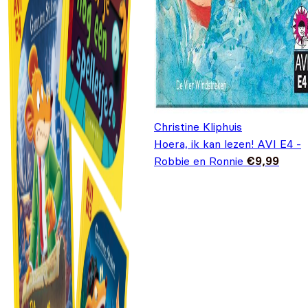
Christine Kliphuis
Hoera, ik kan lezen! AVI E4 -
Robbie en Ronnie
€
9,99