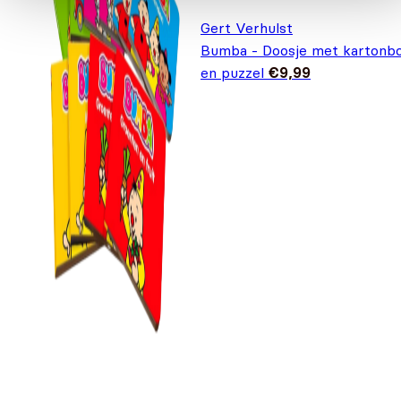
Gert Verhulst
Bumba - Doosje met kartonb
en puzzel
€
9,99