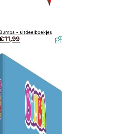
Bumba - uitdeelboekjes
€
11,99