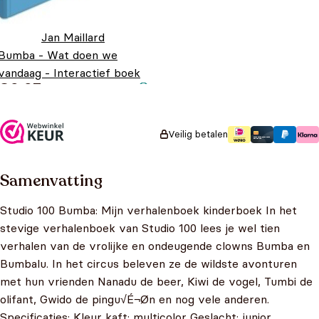
Jan Maillard
Bumba - Wat doen we
vandaag - Interactief boek
€
9,95
Veilig betalen
Samenvatting
Studio 100 Bumba: Mijn verhalenboek kinderboek In het
stevige verhalenboek van Studio 100 lees je wel tien
verhalen van de vrolijke en ondeugende clowns Bumba en
Bumbalu. In het circus beleven ze de wildste avonturen
met hun vrienden Nanadu de beer, Kiwi de vogel, Tumbi de
olifant, Gwido de pingu√É¬Øn en nog vele anderen.
Specificaties: Kleur kaft: multicolor Geslacht: junior