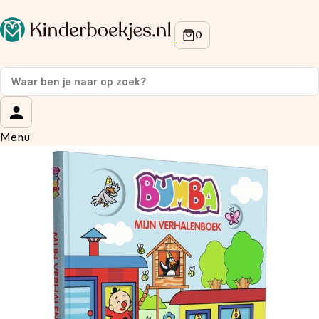
Op de hoogte blijven van onze acties?
Meld je aan voor onze nieuwsbrief en ontvang
10%
korting
op je eerste aankoop!
Wat is je voornaam?
*
Menu
Wat is je e-mailadres?
*
Aanmelden
We gebruiken je gegevens om contact op te nemen, in
overeenstemming met ons
privacybeleid.