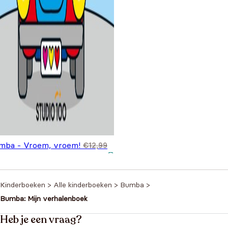
mba - Vroem, vroem!
€
12,99
spronkelijke prijs was:
Huidige prijs is: €9,99.
,99
2,99.
Kinderboeken
>
Alle kinderboeken
>
Bumba
>
Bumba: Mijn verhalenboek
Heb je een vraag?