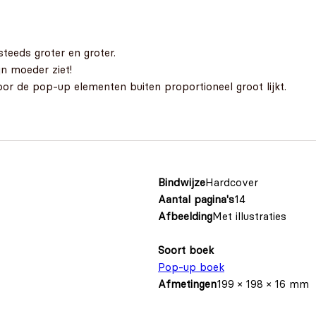
 steeds groter en groter.
jn moeder ziet!
or de pop-up elementen buiten proportioneel groot lijkt.
Bindwijze
Hardcover
Aantal pagina's
14
Afbeelding
Met illustraties
Soort boek
Pop-up boek
Afmetingen
199 × 198 × 16 mm