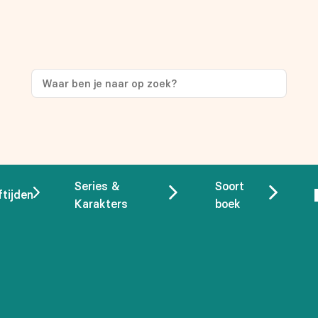
ng
op je eerste aankoop!
Series &
Soort
ftijden
Karakters
boek
 overeenstemming met ons
privacybeleid.