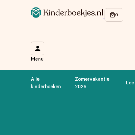
Op de hoogte blijven van onze acties?
Meld je aan voor onze nieuwsbrief en ontvang
10% korti
Wat is je voornaam?
*
Menu
Wat is je e-mailadres?
*
Alle
Zomervakantie
Lee
Aanmelden
kinderboeken
2026
We gebruiken je gegevens om contact op te nemen, in