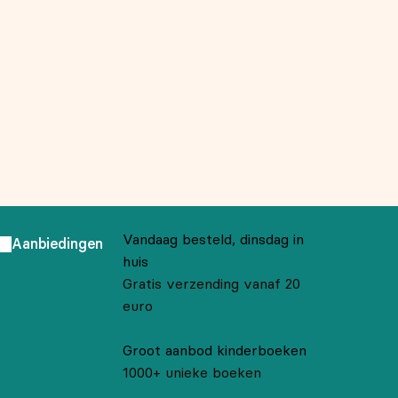
Vandaag besteld, dinsdag in
Aanbiedingen
huis
Gratis verzending vanaf 20
euro
Groot aanbod kinderboeken
1000+ unieke boeken