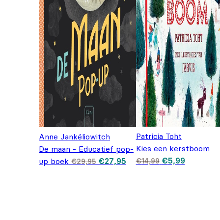
Patricia Toht
Anne Jankéliowitch
Kies een kerstboom
De maan - Educatief pop-
Oorspronkelijk
Huidige p
Oorspronkelijke
Huidige
€
5,99
up boek
€
27,95
€
14,99
€
29,95
prijs was: €14,
is: €5,99
prijs was:
prijs is:
€29,95.
€27,95.