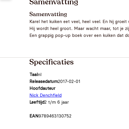
Samenvatting
Samenvatting
Karel het kuiken eet veel, heel veel. En hij groeit
Hij wordt heel groot.. Maar wacht maar, tot je zi
Een grappig pop-up boek over een kuiken dat do
Specificaties
Taal
nl
Releasedatum
2017-02-01
Hoofdauteur
Nick Denchfield
Leeftijd
2 t/m 6 jaar
EAN
9789463130752