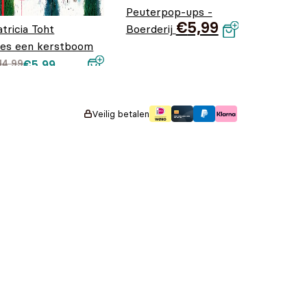
Peuterpop-ups -
€
5,99
atricia Toht
Boerderij
ies een kerstboom
orspronkelijke
uidige prijs is:
14,99
€
5,99
rijs was:
5,99.
14,99.
Veilig betalen