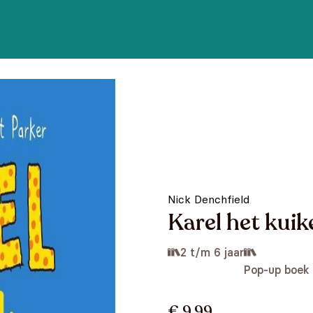
Nick Denchfield
Karel het kuik
2 t/m 6 jaar
Pop-up boek
€ 9,99