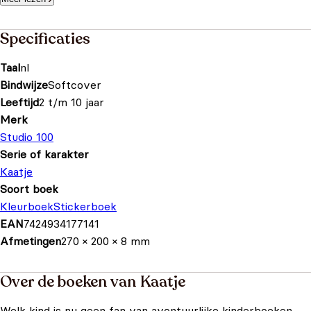
Specificaties
Taal
nl
Bindwijze
Softcover
Leeftijd
2 t/m 10 jaar
Merk
Studio 100
Serie of karakter
Kaatje
Soort boek
Kleurboek
Stickerboek
EAN
7424934177141
Afmetingen
270 × 200 × 8 mm
Over de boeken van Kaatje
Welk kind is nu geen fan van avontuurlijke kinderboeken