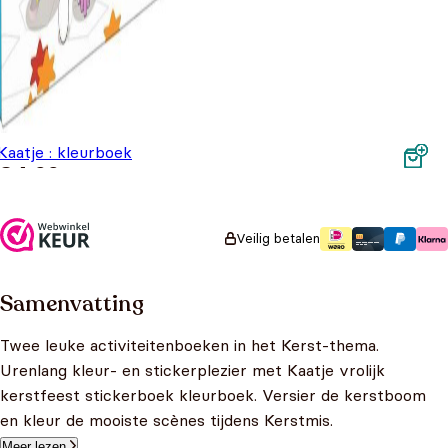
Kaatje : kleurboek
€
4,99
Veilig betalen
Samenvatting
Twee leuke activiteitenboeken in het Kerst-thema.
Urenlang kleur- en stickerplezier met Kaatje vrolijk
kerstfeest stickerboek kleurboek. Versier de kerstboom
en kleur de mooiste scènes tijdens Kerstmis.
Meer lezen