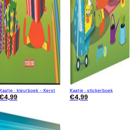
Kaatje : kleurboek - Kerst
Kaatje : stickerboek
€
4,99
€
4,99