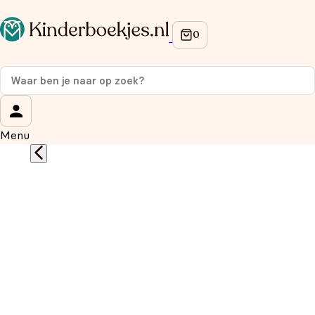
Op de hoogte blijven van onze acties?
Meld je aan voor onze nieuwsbrief en ontvang
10%
korting
op je eerste aankoop!
Wat is je voornaam?
*
Menu
Wat is je e-mailadres?
*
Aanmelden
We gebruiken je gegevens om contact op te nemen, in
overeenstemming met ons
privacybeleid.