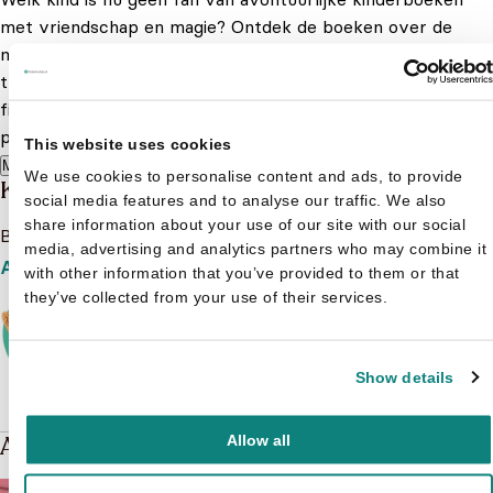
met vriendschap en magie? Ontdek de boeken over de
magische wereld van Kaatje, een geliefd personage uit een
tv-serie met duizenden jonge kijkers. Met behulp van onze
filters kies je met gemak een Kaatje kinderboek dat
perfect aansluit op de leeftijd en interesses van jouw kind.
This website uses cookies
Meer lezen
We use cookies to personalise content and ads, to provide
Kaatje
social media features and to analyse our traffic. We also
share information about your use of our site with our social
Bekijk het boeken aanbod van Kaatje
media, advertising and analytics partners who may combine it
Aanbod
with other information that you’ve provided to them or that
they’ve collected from your use of their services.
Show details
Andere boeken over Kaatje
Allow all