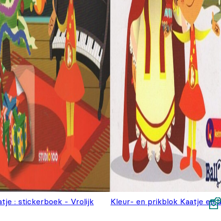
tje : stickerboek - Vrolijk
Kleur- en prikblok Kaatje en 
rstfeest
€
4,99
Sint
€
6,99