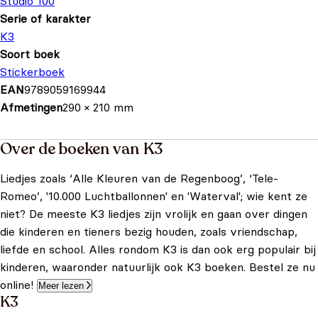
Studio 100
Serie of karakter
K3
Soort boek
Stickerboek
EAN
9789059169944
Afmetingen
290 × 210 mm
Over de boeken van K3
Liedjes zoals ‘Alle Kleuren van de Regenboog’, ‘Tele-
Romeo’, '10.000 Luchtballonnen' en 'Waterval'; wie kent ze
niet? De meeste K3 liedjes zijn vrolijk en gaan over dingen
die kinderen en tieners bezig houden, zoals vriendschap,
liefde en school. Alles rondom K3 is dan ook erg populair bij
kinderen, waaronder natuurlijk ook K3 boeken. Bestel ze nu
online!
Meer lezen
K3