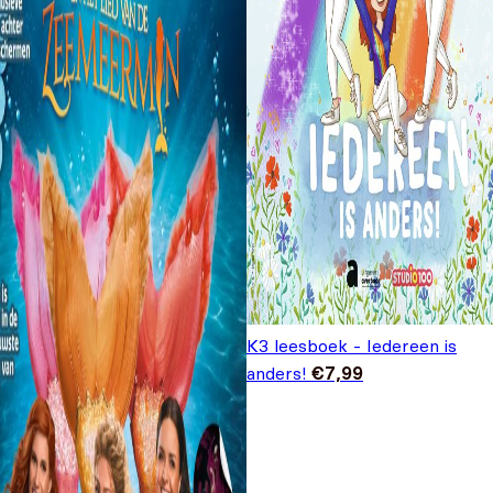
K3 leesboek - Iedereen is
anders!
€
7,99