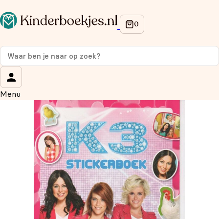
Op de hoogte blijven van onze acties?
Meld je aan voor onze nieuwsbrief en ontvang
10% korti
je eerste aankoop!
Wat is je voornaam?
*
Menu
Wat is je e-mailadres?
*
Aanmelden
We gebruiken je gegevens om contact op te nemen, in
overeenstemming met ons
privacybeleid.