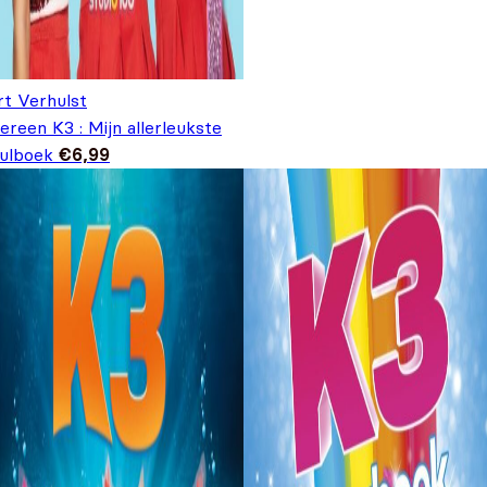
rt Verhulst
ereen K3 : Mijn allerleukste
vulboek
€
6,99