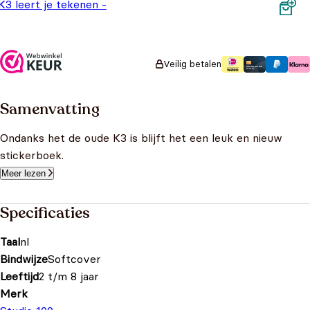
K3 leert je tekenen -
Zeedieren
Oorspronkelijke prijs was: €9,99.
Huidige prijs is: €5,99.
€
9,99
€
5,99
Veilig betalen
Samenvatting
Ondanks het de oude K3 is blijft het een leuk en nieuw
stickerboek.
Meer lezen
Specificaties
Taal
nl
Bindwijze
Softcover
Leeftijd
2 t/m 8 jaar
Merk