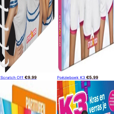
 Scratch Off
€
9,99
Poëzieboek K3
€
5,99