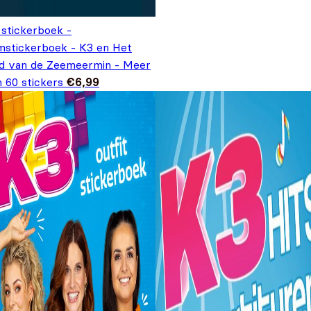
 stickerboek -
lmstickerboek - K3 en Het
ed van de Zeemeermin - Meer
 60 stickers
€
6,99