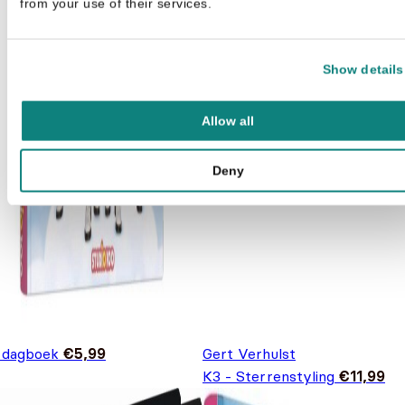
from your use of their services.
Show details
Allow all
Deny
 dagboek
€
5,99
Gert Verhulst
K3 - Sterrenstyling
€
11,99