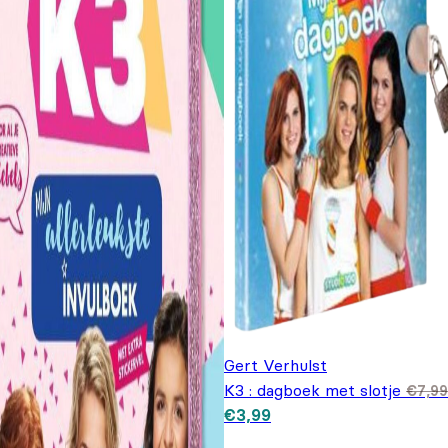
Gert Verhulst
K3 : dagboek met slotje
€
7,99
Oorspronkelijke prijs was:
Huidige prijs is: €3,99.
€
3,99
€7,99.