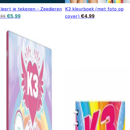
leert je tekenen - Zeedieren
K3 kleurboek (met foto op
Oorspronkelijke prijs was: €9,99.
Huidige prijs is: €5,99.
€
5,99
cover)
€
4,99
,99