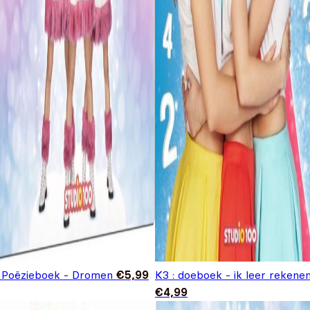
 Poëzieboek - Dromen
€
5,99
K3 : doeboek - ik leer rekene
€
4,99