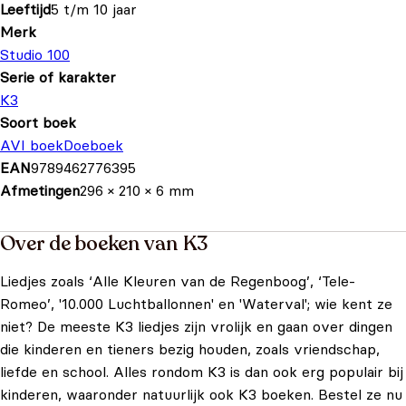
Leeftijd
5 t/m 10 jaar
Merk
Studio 100
Serie of karakter
K3
Soort boek
AVI boek
Doeboek
EAN
9789462776395
Afmetingen
296 × 210 × 6 mm
Over de boeken van K3
Liedjes zoals ‘Alle Kleuren van de Regenboog’, ‘Tele-
Romeo’, '10.000 Luchtballonnen' en 'Waterval'; wie kent ze
niet? De meeste K3 liedjes zijn vrolijk en gaan over dingen
die kinderen en tieners bezig houden, zoals vriendschap,
liefde en school. Alles rondom K3 is dan ook erg populair bij
kinderen, waaronder natuurlijk ook K3 boeken. Bestel ze nu