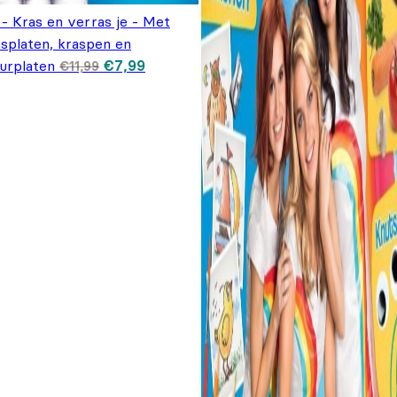
 - Kras en verras je - Met
asplaten, kraspen en
Oorspronkelijke prijs was: €11,99.
Huidige prijs is: €7,99.
eurplaten
€
7,99
€
11,99