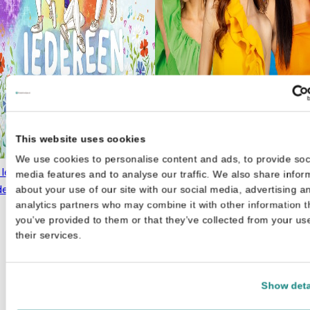
This website uses cookies
We use cookies to personalise content and ads, to provide soc
leesboek - Iedereen is
media features and to analyse our traffic. We also share infor
ders!
€
7,99
about your use of our site with our social media, advertising a
analytics partners who may combine it with other information t
you’ve provided to them or that they’ve collected from your us
their services.
Show deta