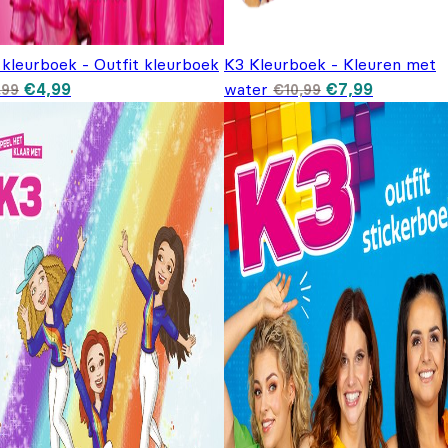
 kleurboek - Outfit kleurboek
K3 Kleurboek - Kleuren met
Oorspronkelijke prijs was: €6,99.
Huidige prijs is: €4,99.
Oorspronkelijke
Huidige
€
4,99
water
€
7,99
,99
€
10,99
prijs was:
prijs is:
€10,99.
€7,99.