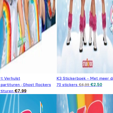
rt Verhulst
K3 Stickerboek - Met meer d
Oorspronkel
Huidi
 partituren ; Ghost Rockers
70 stickers
€
2,50
€
4,99
prijs was:
prijs i
tituren
€
7,99
€4,99.
€2,50