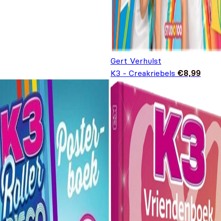
Gert Verhulst
K3 - Creakriebels
€
8,99