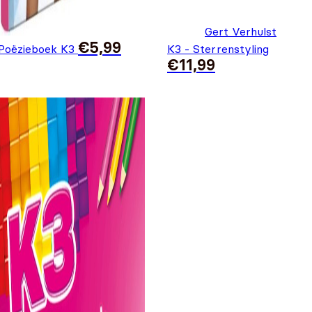
Gert Verhulst
€
5,99
Poëzieboek K3
K3 - Sterrenstyling
€
11,99