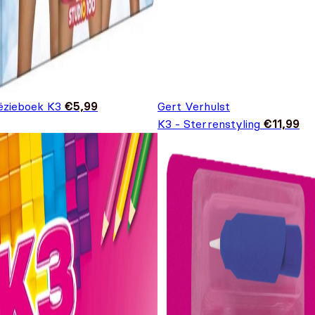
ëzieboek K3
€
5,99
Gert Verhulst
K3 - Sterrenstyling
€
11,99