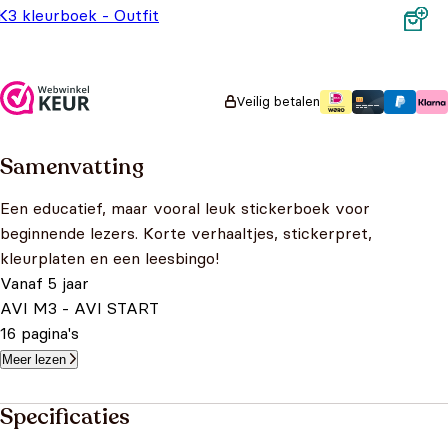
K3 kleurboek - Outfit
kleurboek
Oorspronkelijke prijs was: €6,99.
Huidige prijs is: €4,99.
€
6,99
€
4,99
Veilig betalen
Samenvatting
Een educatief, maar vooral leuk stickerboek voor
beginnende lezers. Korte verhaaltjes, stickerpret,
kleurplaten en een leesbingo!
Vanaf 5 jaar
AVI M3 - AVI START
16 pagina's
Meer lezen
Specificaties