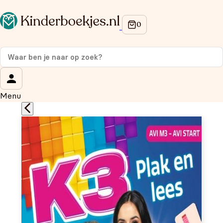
Op de hoogte blijven van onze acties?
Meld je aan voor onze nieuwsbrief en ontvang
10% korti
eerste aankoop!
Wat is je voornaam?
*
Menu
Wat is je e-mailadres?
*
Aanmelden
We gebruiken je gegevens om contact op te nemen, in
overeenstemming met ons
privacybeleid.