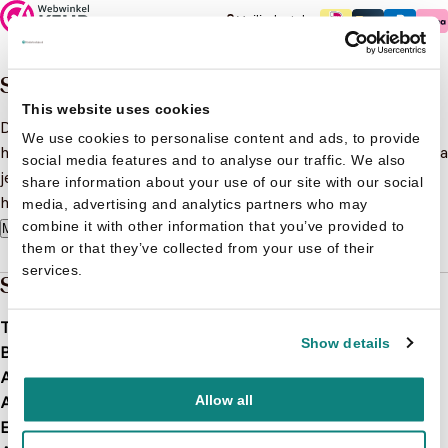
Veilig betalen
Samenvatting
This website uses cookies
De K3'tjes beleven altijd wel iets leuks! Nu gaan ze voor
We use cookies to personalise content and ads, to provide
het eerste toneelspelen. Lees hun avontuur en maak daarna
social media features and to analyse our traffic. We also
je eigen magische verhaal met het uitvouwbaar decor en
share information about your use of our site with our social
herkleefbare stickers.
media, advertising and analytics partners who may
combine it with other information that you’ve provided to
Meer lezen
them or that they’ve collected from your use of their
services.
Specificaties
Taal
nl
Show details
Bindwijze
Softcover
Aantal pagina's
40
Allow all
Afbeelding
Met illustraties
EAN
9789059160408