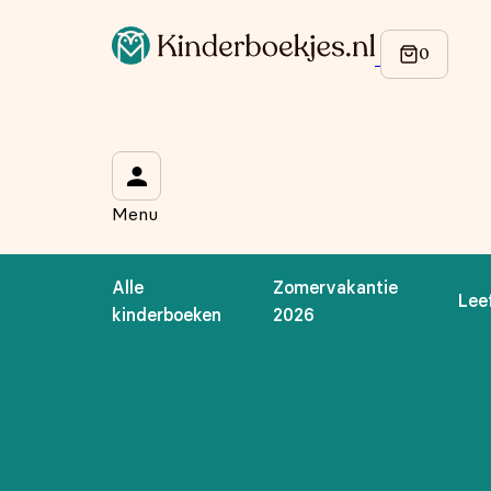
Op de hoogte blijven van onze acties?
Meld je aan voor onze nieuwsbrief en ontvang
10% korti
Wat is je voornaam?
*
Menu
Wat is je e-mailadres?
*
Alle
Zomervakantie
Lee
Aanmelden
kinderboeken
2026
We gebruiken je gegevens om contact op te nemen, in