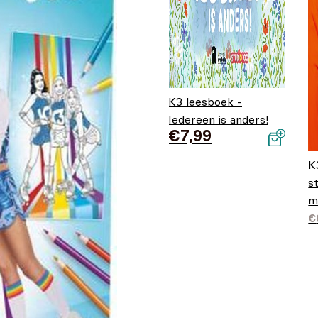
K3 leesboek -
Iedereen is anders!
€
7,99
K
s
m
O
H
€
p
€
€