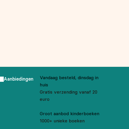
Vandaag besteld, dinsdag in
Aanbiedingen
huis
Gratis verzending vanaf 20
euro
Groot aanbod kinderboeken
1000+ unieke boeken