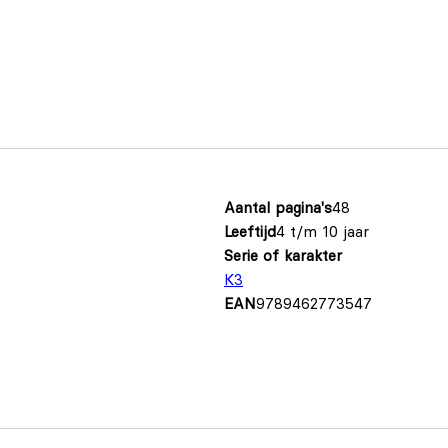
Aantal pagina's
48
Leeftijd
4 t/m 10 jaar
Serie of karakter
K3
EAN
9789462773547