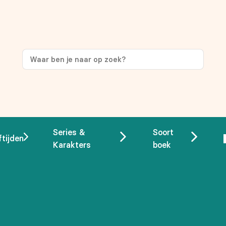
ng
op je eerste aankoop!
Series &
Soort
ftijden
Karakters
boek
 overeenstemming met ons
privacybeleid.