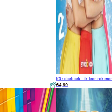
K3 : doeboek - ik leer rekene
€
4,99