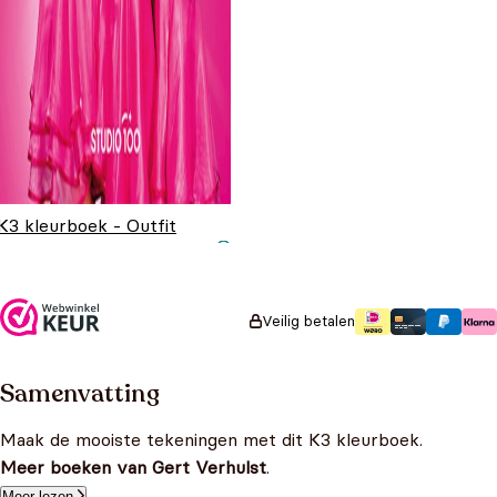
K3 kleurboek - Outfit
kleurboek
Oorspronkelijke
Huidige prijs
€
6,99
€
4,99
prijs was:
is: €4,99.
€6,99.
Veilig betalen
Samenvatting
Maak de mooiste tekeningen met dit K3 kleurboek.
Meer boeken van Gert Verhulst
.
Meer lezen