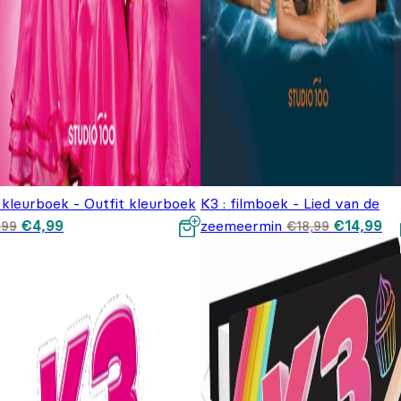
 kleurboek - Outfit kleurboek
K3 : filmboek - Lied van de
Oorspronkelijke prijs
Huidige prijs is:
Oorspronk
Hu
€
4,99
zeemeermin
€
14,99
,99
€
18,99
was: €6,99.
€4,99.
prijs was:
pri
€18,99.
€1