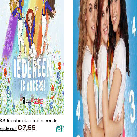
K3 leesboek - Iedereen is
€
7,99
anders!