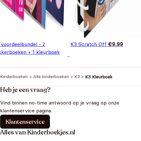
 voordeelbundel - 2
K3 Scratch Off
€
9,99
ickerboeken + 1 kleurboek
Oorspronkelijke prijs
Huidige prijs is:
€
11,99
0,97
was: €20,97.
€11,99.
Kinderboeken
>
Alle kinderboeken
>
K3
>
K3 Kleurboek
Heb je een vraag?
Vind binnen no-time antwoord op je vraag op onze
klantenservice pagina.
Klantenservice
Alles van Kinderboekjes.nl