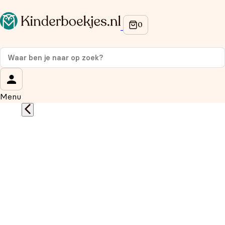
Op de hoogte blijven van onze acties?
Meld je aan voor onze nieuwsbrief en ontvang
10%
korting
op je eerste aankoop!
Wat is je voornaam?
*
Menu
Wat is je e-mailadres?
*
Aanmelden
We gebruiken je gegevens om contact op te nemen, in
overeenstemming met ons
privacybeleid.