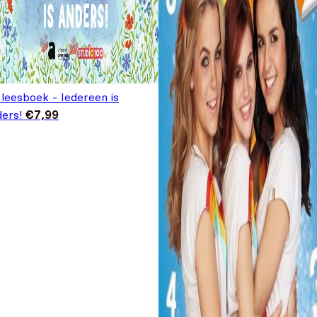
leesboek - Iedereen is
ders!
€
7,99