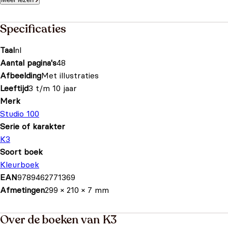
Specificaties
Taal
nl
Aantal pagina's
48
Afbeelding
Met illustraties
Leeftijd
3 t/m 10 jaar
Merk
Studio 100
Serie of karakter
K3
Soort boek
Kleurboek
EAN
9789462771369
Afmetingen
299 × 210 × 7 mm
Over de boeken van K3