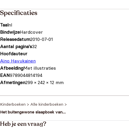
Specificaties
Taal
nl
Bindwijze
Hardcover
Releasedatum
2010-07-01
Aantal pagina's
32
Hoofdauteur
Aino Havukainen
Afbeelding
Met illustraties
EAN
9789044814194
Afmetingen
299 × 242 × 12 mm
Kinderboeken
>
Alle kinderboeken
>
Het buitengewone slaapboek van
Tattoe en Pattoe
Heb je een vraag?