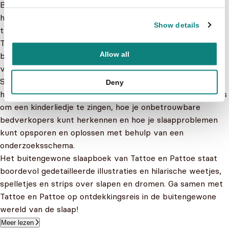
Buitengewoondorp, waar de dingen er anders toegaan dan
hier. Met veel zin en een grote dosis nieuwsgierigheid
Show details
trekken Tattoe en Pattoe op avontuur in onze wereld.
Tattoe en Pattoe hebben bezoek: hun petekindje Malloe
Allow all
blijft een nachtje slapen. Ze hebben haar komst goed
voorbereid en lezen haar voor uit hun meesterwerk Over
Slapen, Dromen en Kinderliedjes. Daarin staat bijvoorbeeld
Deny
hoe je de beste knuffel kunt kiezen, wat de ideale manier is
om een kinderliedje te zingen, hoe je onbetrouwbare
bedverkopers kunt herkennen en hoe je slaapproblemen
kunt opsporen en oplossen met behulp van een
onderzoeksschema.
Het buitengewone slaapboek van Tattoe en Pattoe staat
boordevol gedetailleerde illustraties en hilarische weetjes,
spelletjes en strips over slapen en dromen. Ga samen met
Tattoe en Pattoe op ontdekkingsreis in de buitengewone
wereld van de slaap!
Meer lezen