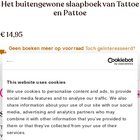
Het buitengewone slaapboek van Tattoe
en Pattoe
€ 14,95
Geen boeken meer op voorraad
Toch geïnteresseerd?
Neem contact op met de klantenservice
Niet op voorraad
This website uses cookies
We use cookies to personalise content and ads, to provide
Veilig betalen
social media features and to analyse our traffic. We also
share information about your use of our site with our social
media, advertising and analytics partners who may
Samenvatting
combine it with other information that you’ve provided to
them or that they’ve collected from your use of their
Tattoe en Pattoe zijn twee broers die zich af en toe
services.
vreemd gedragen. Ze komen dan ook uit