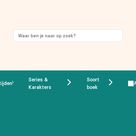
ng
op je eerste aankoop!
Series &
Soort
tijden
Karakters
boek
 overeenstemming met ons
privacybeleid.