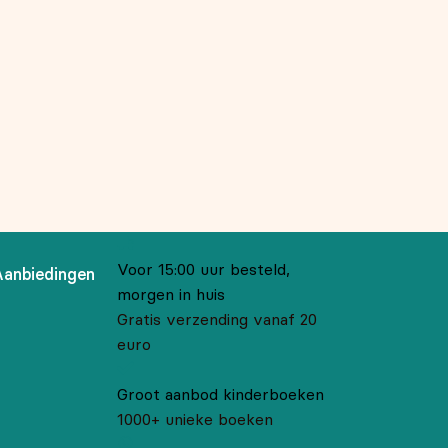
Voor 15:00 uur besteld,
Aanbiedingen
morgen in huis
Gratis verzending vanaf 20
euro
Groot aanbod kinderboeken
1000+ unieke boeken