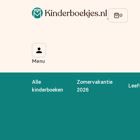
Op de hoogte blijven van onze acties?
Meld je aan voor onze nieuwsbrief en ontvang
10% korti
Wat is je voornaam?
*
Menu
Wat is je e-mailadres?
*
Alle
Zomervakantie
Leef
Aanmelden
kinderboeken
2026
We gebruiken je gegevens om contact op te nemen, in