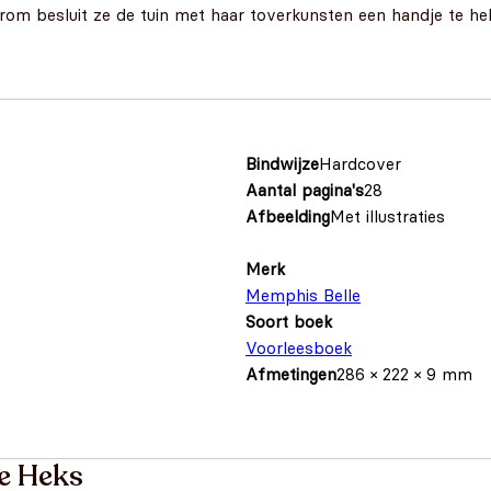
rom besluit ze de tuin met haar toverkunsten een handje te help
Bindwijze
Hardcover
Aantal pagina's
28
Afbeelding
Met illustraties
Merk
Memphis Belle
Soort boek
Voorleesboek
Afmetingen
286 × 222 × 9 mm
e Heks