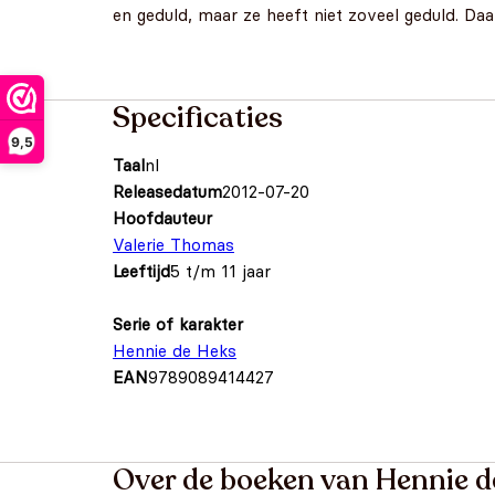
en geduld, maar ze heeft niet zoveel geduld. Daa
Specificaties
9,5
Taal
nl
Releasedatum
2012-07-20
Hoofdauteur
Valerie Thomas
Leeftijd
5 t/m 11 jaar
Serie of karakter
Hennie de Heks
EAN
9789089414427
Over de boeken van Hennie d