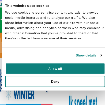
spronkelijke prijs was:
Huidige prijs is: €5,99.
Oorspronkelijk
Huidige
,99
plakken
€
3,99
€
4,99
This website uses cookies
,99.
prijs was: €4,
prijs is:
€3,99.
We use cookies to personalise content and ads, to provide
social media features and to analyse our traffic. We also
share information about your use of our site with our social
media, advertising and analytics partners who may combine it
with other information that you’ve provided to them or that
they’ve collected from your use of their services.
Show details
Allow all
Deny