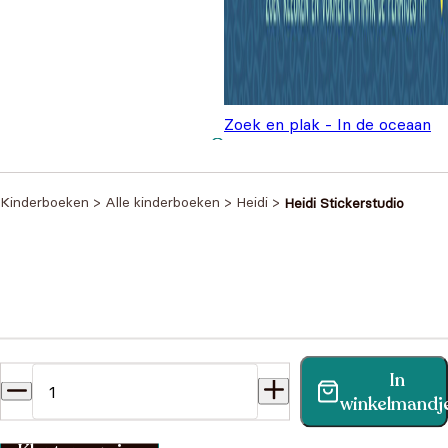
Zoek en plak - In de oceaan
€
7,99
Kinderboeken
>
Alle kinderboeken
>
Heidi
>
Heidi Stickerstudio
Heb je een vraag?
In
Vind binnen no-time antwoord op je vraag op onze
winkelmandj
klantenservice pagina.