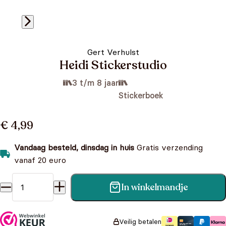
Gert Verhulst
Heidi Stickerstudio
3 t/m 8 jaar
Stickerboek
€ 4,99
Vandaag besteld, dinsdag in huis
Gratis verzending
vanaf 20 euro
In winkelmandje
Heidi Stickerstudio aantal
Veilig betalen