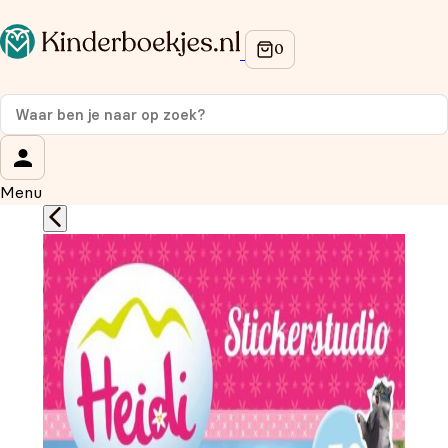
Op de hoogte blijven van onze acties?
Meld je aan voor onze nieuwsbrief en ontvang
10%
korting
op je eerste aankoop!
Wat is je voornaam?
*
Menu
Wat is je e-mailadres?
*
Aanmelden
We gebruiken je gegevens om contact op te nemen, in
overeenstemming met ons
privacybeleid.