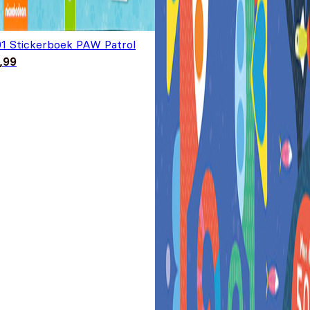
01 Stickerboek PAW Patrol
,99