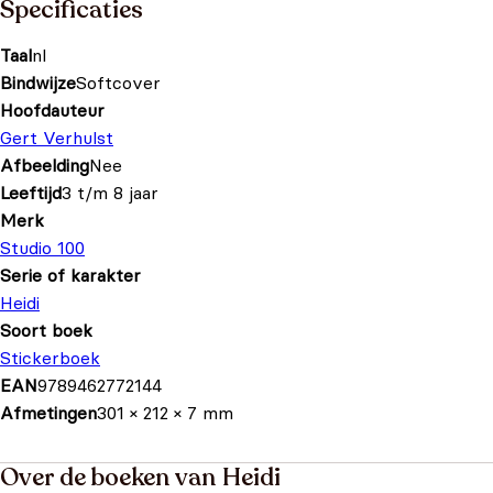
Specificaties
Taal
nl
Bindwijze
Softcover
Hoofdauteur
Gert Verhulst
Afbeelding
Nee
Leeftijd
3 t/m 8 jaar
Merk
Studio 100
Serie of karakter
Heidi
Soort boek
Stickerboek
EAN
9789462772144
Afmetingen
301 × 212 × 7 mm
Over de boeken van Heidi