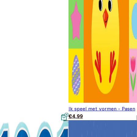
Ik speel met vormen - Pasen
€
4,99