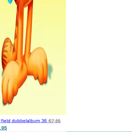
rfield dubbelalbum 36
€
7,95
spronkelijke prijs was: €7,95.
Huidige prijs is: €5,95.
,95