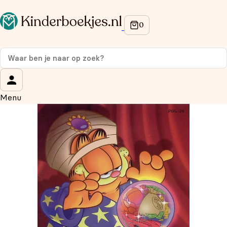
Op de hoogte blijven van onze acties?
Meld je aan voor onze nieuwsbrief en ontvang
10%
korting
op je eerste aankoop!
Wat is je voornaam?
*
Menu
Wat is je e-mailadres?
*
Aanmelden
We gebruiken je gegevens om contact op te nemen, in
overeenstemming met ons
privacybeleid.