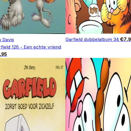
Garfield dubbelalbum 34
€
7,
m Davis
field 126 - Een echte vriend
,95