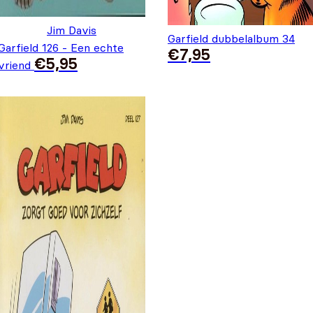
Jim Davis
Garfield dubbelalbum 34
Garfield 126 - Een echte
€
7,95
€
5,95
vriend