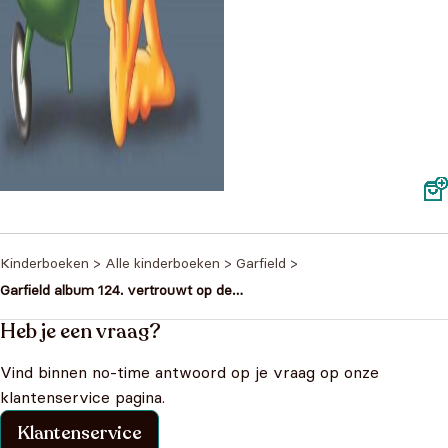
rfield dubbelalbum 39
€
7,95
Kinderboeken
>
Alle kinderboeken
>
Garfield
>
Garfield album 124. vertrouwt op de
toekomst
Heb je een vraag?
Vind binnen no-time antwoord op je vraag op onze
klantenservice pagina.
Klantenservice