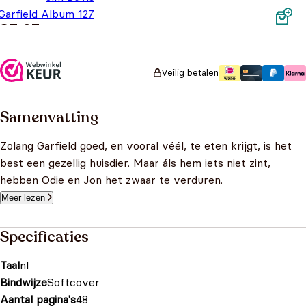
Garfield Album 127
€
5,95
Veilig betalen
Samenvatting
Zolang Garfield goed, en vooral véél, te eten krijgt, is het
best een gezellig huisdier. Maar áls hem iets niet zint,
hebben Odie en Jon het zwaar te verduren.
Meer lezen
Specificaties
Taal
nl
Bindwijze
Softcover
Aantal pagina's
48