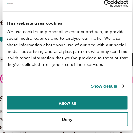
Game over 15. very bad trip
€ 9,99
This website uses cookies
We use cookies to personalise content and ads, to provide
Vandaag besteld, dinsdag in huis
Gratis verzending
social media features and to analyse our traffic. We also
vanaf 20 euro
share information about your use of our site with our social
media, advertising and analytics partners who may combine
it with other information that you’ve provided to them or that
In winkelmandje
Game over 15. very bad trip aantal
they’ve collected from your use of their services.
Veilig betalen
Show details
Samenvatting
Allow all
Kleine Barbaar, de virtuele avatar van Kid Paddle, tekent
weer present voor een rondje tekstloze eenpaginagags vol
Deny
geschifte en onvoorspelbare wendingen. Zijn doel en zijn