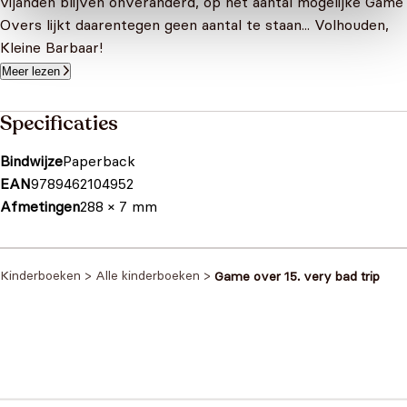
vijanden blijven onveranderd, op het aantal mogelijke Game
Overs lijkt daarentegen geen aantal te staan... Volhouden,
Kleine Barbaar!
Meer lezen
Specificaties
Bindwijze
Paperback
EAN
9789462104952
Afmetingen
288 × 7 mm
Kinderboeken
>
Alle kinderboeken
>
Game over 15. very bad trip