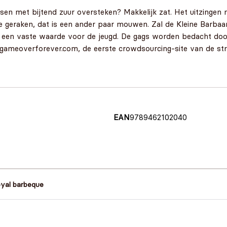
sen met bijtend zuur oversteken? Makkelijk zat. Het uitzingen 
 geraken, dat is een ander paar mouwen. Zal de Kleine Barbaar
ang een vaste waarde voor de jeugd. De gags worden bedacht d
.gameoverforever.com, de eerste crowdsourcing-site van de str
EAN
9789462102040
oyal barbeque