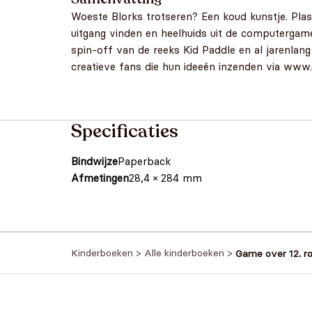
Woeste Blorks trotseren? Een koud kunstje. Plas
uitgang vinden en heelhuids uit de computergame
spin-off van de reeks Kid Paddle en al jarenl
creatieve fans die hun ideeën inzenden via www
Specificaties
Bindwijze
Paperback
Afmetingen
28,4 × 284 mm
Kinderboeken
>
Alle kinderboeken
>
Game over 12. r