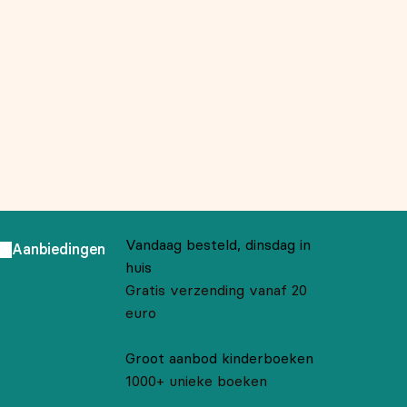
Vandaag besteld, dinsdag in
Aanbiedingen
huis
Gratis verzending vanaf 20
euro
Groot aanbod kinderboeken
1000+ unieke boeken