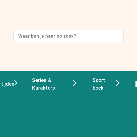
Series &
Soort
ftijden
Karakters
boek